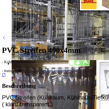
PVC Streifen 400x4mm
- Kühlraum/Kühlhaus
- transparent
Beschreibung
PVC Streifen (Kühlraum, Kühlhaus/Tiefküh
( klar / transparent )