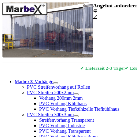
Angebot anfordern
💬
Angebot & Berat
📐
Marbex® Vorhan
✔ Lieferzeit 2-3 Tage!
✔ Edel
Marbex® Vorhänge
PVC Streifenvorhang auf Rollen
PVC Streifen 200x2mm
Vorhang 200mm 2mm
PVC Vorhang Kühlhaus
PVC Vorhang Tiefkühlzelle Tiefkühlhaus
PVC Streifen 300x3mm
Streifenvorhang Transparent
PVC Vorhang Industrie
PVC Vorhang Transparent
PVC Vorhang Kühlhaus 3mm