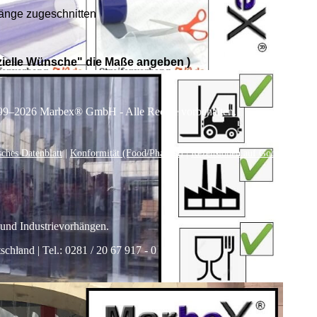
Länge zugeschnitten
ielle Wünsche
" die Maße angeben )
99–
2026
Marbex® GmbH - Alle Rechte vorbehalten.
sches Datenblatt
|
Konformität (Food/Pharma)
|
Rezensionen auf Google anseh
 und Industrievorhängen.
land | Tel.: 0281 / 20 67 917 - 0