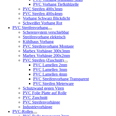
PVC Vorhang Tiefkühlzelle
PVC Streifen 400x3mm
PVC Streifen 400x4mm
Vorhang Schwarz Blickdicht
Schweißer Vorhang Rot
PVC Streifenvorhang
Scherensystem verschiebbar
Streifenvorhang elektrisch
Kühlhaus Vorhang
PVC Streifenvorhang Montage
Marbex Vorhänge 300x3mm
Marbex Vorhänge 200x2mm
PVC Streifen (Zuschnitt)
PVC Lamellen 2mm
PVC Lamellen 3mm
PVC Lamellen 4mm
PVC Streifenvorhang Transparent
PVC Streifen Meterware
Schutzwand gegen Viren
PVC Folie Platte auf Rolle
PVC Zuschnitt
PVC Streifenvorhänge
Industrievorhänge
PVC-Rollen