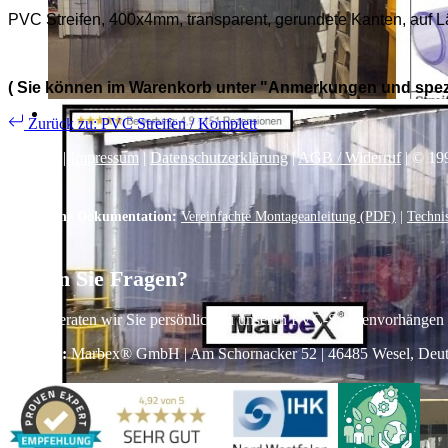
PVC Streifen, 400x4mm, transparent, gerundete Kanten, auf 
( Sie können im Warenkorb unter "
Anmerkungen und spez
Zurück zu: PVC Streifen / Komplett
Kontakt
|
Impressum
|
Datenschutzerklärung
|
AGB / Widerruf
| © 19
Technische Dokumentation:
Vereinfachte Montageanleitung (PDF)
|
Techni
Haben Sie Fragen?
Gerne beraten wir Sie persönlich zu unseren PVC-Streifenvorhängen
Adresse:
Marbex® GmbH | Am Schornacker 52 | 46485 Wesel, Deutsch