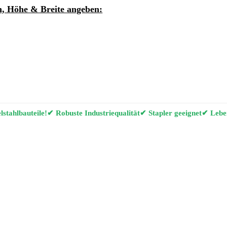
, Höhe & Breite angeben:
ung per E-Mail anfordern
g Konfigurator
stahlbauteile!
✔ Robuste Industriequalität
✔ Stapler geeignet
✔ Leben