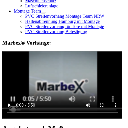
Maschinenschutz
Luftschleieranlage
Montage Team
PVC Streifenvorhang Montage Team NRW
Hallenabtrennung Hamburg mit Montage
PVC Streifenvorhang für Tore mit Montage
PVC Streifenvorhang Befestigung
Marbex® Vorhänge: