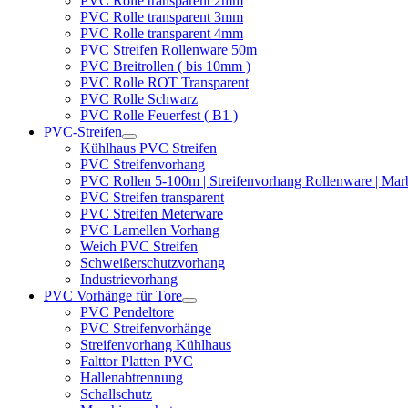
PVC Rolle transparent 2mm
PVC Rolle transparent 3mm
PVC Rolle transparent 4mm
PVC Streifen Rollenware 50m
PVC Breitrollen ( bis 10mm )
PVC Rolle ROT Transparent
PVC Rolle Schwarz
PVC Rolle Feuerfest ( B1 )
PVC-Streifen
Kühlhaus PVC Streifen
PVC Streifenvorhang
PVC Rollen 5-100m | Streifenvorhang Rollenware | Ma
PVC Streifen transparent
PVC Streifen Meterware
PVC Lamellen Vorhang
Weich PVC Streifen
Schweißerschutzvorhang
Industrievorhang
PVC Vorhänge für Tore
PVC Pendeltore
PVC Streifenvorhänge
Streifenvorhang Kühlhaus
Falttor Platten PVC
Hallenabtrennung
Schallschutz