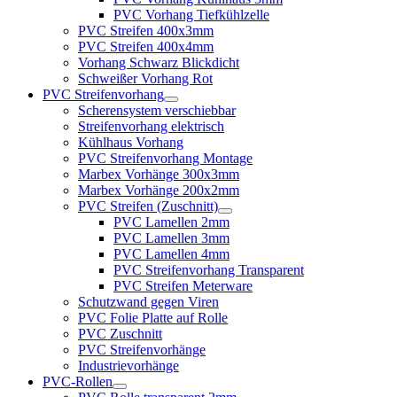
PVC Vorhang Tiefkühlzelle
PVC Streifen 400x3mm
PVC Streifen 400x4mm
Vorhang Schwarz Blickdicht
Schweißer Vorhang Rot
PVC Streifenvorhang
Scherensystem verschiebbar
Streifenvorhang elektrisch
Kühlhaus Vorhang
PVC Streifenvorhang Montage
Marbex Vorhänge 300x3mm
Marbex Vorhänge 200x2mm
PVC Streifen (Zuschnitt)
PVC Lamellen 2mm
PVC Lamellen 3mm
PVC Lamellen 4mm
PVC Streifenvorhang Transparent
PVC Streifen Meterware
Schutzwand gegen Viren
PVC Folie Platte auf Rolle
PVC Zuschnitt
PVC Streifenvorhänge
Industrievorhänge
PVC-Rollen