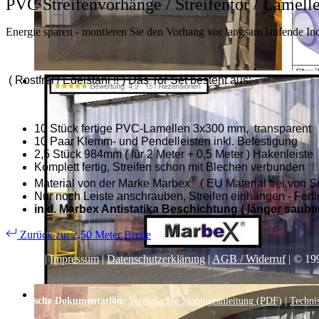
PVC Streifenvorhänge / Streifentor / Lamell
Energie sparen - montieren Sie den Vorhang vor langsam laufende Indu
( Rostfrei / Edelstahl !! ) Das Tor Set besteht aus:
10 Stück fertige PVC-Lamellen 3x300 mm, transparent
10 Paar Klemm- und Pendelleisten inkl. Befestigung
2,5 Stück 984mm ( für 2 Meter + 0,5 Meter ) Hakenleiste
Komplett fertig, Streifen schon mit Blechen verbunden
®
Material von der Marke Marbex
( EU Material frei von S
Nur noch Leiste anschrauben, Streifen einhängen - Ferti
inkl. Marbex Antistatika Beschichtung ( länger sauber
Zurück zu: 2,50 Meter Breite
Kontakt
|
Impressum
|
Datenschutzerklärung
|
AGB / Widerruf
| © 19
Technische Dokumentation:
Vereinfachte Montageanleitung (PDF)
|
Techni