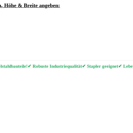
, Höhe & Breite angeben:
ung per E-Mail anfordern
g Konfigurator
stahlbauteile!
✔ Robuste Industriequalität
✔ Stapler geeignet
✔ Leben