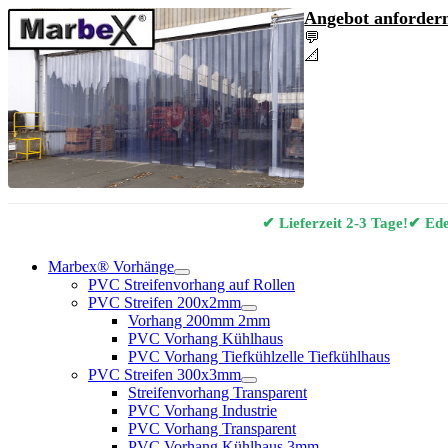
Angebot anfordern
💬
Angebot & Berat
📐
Marbex® Vorhan
✔ Lieferzeit 2-3 Tage!
✔ Edel
Marbex® Vorhänge
PVC Streifenvorhang auf Rollen
PVC Streifen 200x2mm
Vorhang 200mm 2mm
PVC Vorhang Kühlhaus
PVC Vorhang Tiefkühlzelle Tiefkühlhaus
PVC Streifen 300x3mm
Streifenvorhang Transparent
PVC Vorhang Industrie
PVC Vorhang Transparent
PVC Vorhang Kühlhaus 3mm