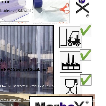
entor
strietore ( Edelstahl )
chadstoffen )
g
e PVC Streifen / Staubfrei )
99–
2026
Marbex® GmbH - Alle Rechte vorbehalten.
sches Datenblatt
|
Konformität (Food/Pharma)
|
Rezensionen auf Google anseh