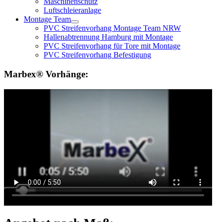
Maschinenschutz
Luftschleieranlage
Montage Team
PVC Streifenvorhang Montage Team NRW
Hallenabtrennung Hamburg mit Montage
PVC Streifenvorhang für Tore mit Montage
PVC Streifenvorhang Befestigung
Marbex® Vorhänge: