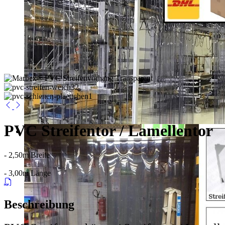
PVC Streifentor / Lamellentor
- 2,50m Breite
- 3,00m Länge
Beschreibung