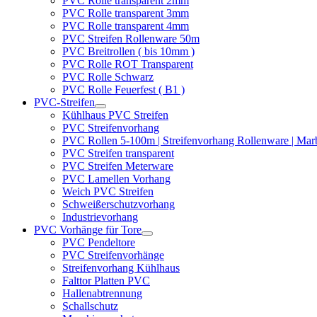
PVC Rolle transparent 2mm
PVC Rolle transparent 3mm
PVC Rolle transparent 4mm
PVC Streifen Rollenware 50m
PVC Breitrollen ( bis 10mm )
PVC Rolle ROT Transparent
PVC Rolle Schwarz
PVC Rolle Feuerfest ( B1 )
PVC-Streifen
Kühlhaus PVC Streifen
PVC Streifenvorhang
PVC Rollen 5-100m | Streifenvorhang Rollenware | Ma
PVC Streifen transparent
PVC Streifen Meterware
PVC Lamellen Vorhang
Weich PVC Streifen
Schweißerschutzvorhang
Industrievorhang
PVC Vorhänge für Tore
PVC Pendeltore
PVC Streifenvorhänge
Streifenvorhang Kühlhaus
Falttor Platten PVC
Hallenabtrennung
Schallschutz