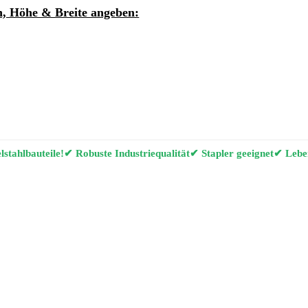
, Höhe & Breite angeben:
ung per E-Mail anfordern
g Konfigurator
stahlbauteile!
✔ Robuste Industriequalität
✔ Stapler geeignet
✔ Leben