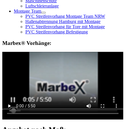
Maschinenschutz
Luftschleieranlage
Montage Team
PVC Streifenvorhang Montage Team NRW
Hallenabtrennung Hamburg mit Montage
PVC Streifenvorhang für Tore mit Montage
PVC Streifenvorhang Befestigung
Marbex® Vorhänge: