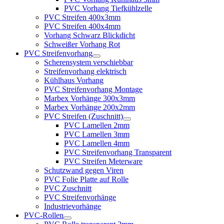
PVC Vorhang Tiefkühlzelle
PVC Streifen 400x3mm
PVC Streifen 400x4mm
Vorhang Schwarz Blickdicht
Schweißer Vorhang Rot
PVC Streifenvorhang
Scherensystem verschiebbar
Streifenvorhang elektrisch
Kühlhaus Vorhang
PVC Streifenvorhang Montage
Marbex Vorhänge 300x3mm
Marbex Vorhänge 200x2mm
PVC Streifen (Zuschnitt)
PVC Lamellen 2mm
PVC Lamellen 3mm
PVC Lamellen 4mm
PVC Streifenvorhang Transparent
PVC Streifen Meterware
Schutzwand gegen Viren
PVC Folie Platte auf Rolle
PVC Zuschnitt
PVC Streifenvorhänge
Industrievorhänge
PVC-Rollen