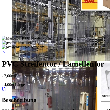
PVC Streifentor / Lamellentor
- 2,00m Breite
- 4,00m Länge
Beschreibung