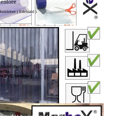
lentore
strietore ( Edelstahl )
chadstoffen )
ertig
re PVC Streifen )