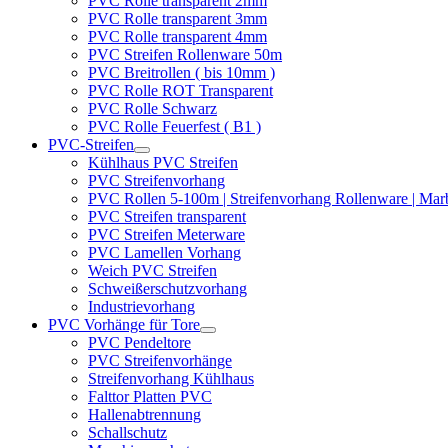
PVC Rolle transparent 2mm
PVC Rolle transparent 3mm
PVC Rolle transparent 4mm
PVC Streifen Rollenware 50m
PVC Breitrollen ( bis 10mm )
PVC Rolle ROT Transparent
PVC Rolle Schwarz
PVC Rolle Feuerfest ( B1 )
PVC-Streifen
Kühlhaus PVC Streifen
PVC Streifenvorhang
PVC Rollen 5-100m | Streifenvorhang Rollenware | Ma
PVC Streifen transparent
PVC Streifen Meterware
PVC Lamellen Vorhang
Weich PVC Streifen
Schweißerschutzvorhang
Industrievorhang
PVC Vorhänge für Tore
PVC Pendeltore
PVC Streifenvorhänge
Streifenvorhang Kühlhaus
Falttor Platten PVC
Hallenabtrennung
Schallschutz