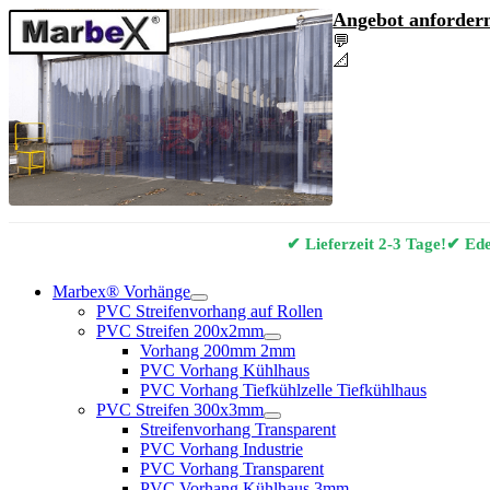
Angebot anfordern
💬
Angebot & Berat
📐
Marbex® Vorhan
✔ Lieferzeit 2-3 Tage!
✔ Edel
Marbex® Vorhänge
PVC Streifenvorhang auf Rollen
PVC Streifen 200x2mm
Vorhang 200mm 2mm
PVC Vorhang Kühlhaus
PVC Vorhang Tiefkühlzelle Tiefkühlhaus
PVC Streifen 300x3mm
Streifenvorhang Transparent
PVC Vorhang Industrie
PVC Vorhang Transparent
PVC Vorhang Kühlhaus 3mm