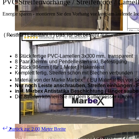
PVC Streifenvorhänge / Streifentore / Lamel
Energie sparen - montieren Sie den Vorhang vor langsam laufende Indu
( Rostfrei / Edelstahl !! ) Das Tor Set besteht aus:
8 Stück fertige PVC-Lamellen 3x300 mm, transparent
8 Paar Klemm- und Pendelleisten inkl. Befestigung
2 Stück 984mm ( für 1 Meter ) Hakenleist
Komplett fertig, Streifen schon mit Blechen verbunden
®
Material von der Marke Marbex
( EU Material frei von S
Nur noch Leiste anschrauben, Streifen einhängen - F
inkl. Marbex Antistatika Beschichtung ( länger saube
Die Streifen können Sie mit dem Kuttermesser kürzen.
Zurück zu: 2,00 Meter Breite