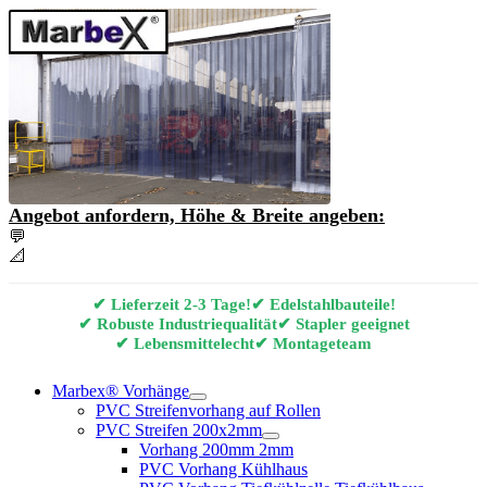
Angebot anfordern, Höhe & Breite angeben:
💬
Angebot & Beratung per E-Mail anfordern
📐
Marbex® Vorhang Konfigurator
✔ Lieferzeit 2-3 Tage!
✔ Edelstahlbauteile!
✔ Robuste Industriequalität
✔ Stapler geeignet
✔ Lebensmittelecht
✔ Montageteam
Marbex® Vorhänge
PVC Streifenvorhang auf Rollen
PVC Streifen 200x2mm
Vorhang 200mm 2mm
PVC Vorhang Kühlhaus