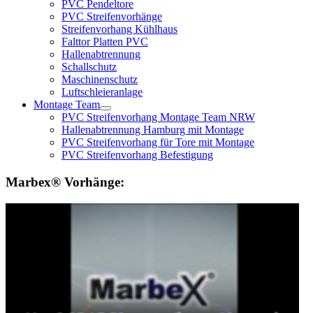
PVC Pendeltore
PVC Streifenvorhänge
Streifenvorhang Kühlhaus
Falttor Platten PVC
Hallenabtrennung
Schallschutz
Maschinenschutz
Luftschleieranlage
Montage Team
PVC Streifenvorhang Montage Team NRW
Hallenabtrennung Hamburg mit Montage
PVC Streifenvorhang für Tore mit Montage
PVC Streifenvorhang Befestigung
Marbex® Vorhänge: