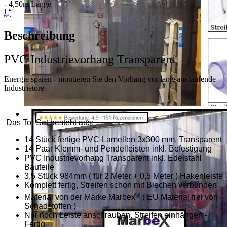
- 4,50m Länge
Beschreibung
PVC Industrievorhang Transparent
Energie sparen - montieren Sie den Vorhang vor langsam laufende
Industrietore
Das Tor Set besteht aus:
14 Stück fertige PVC-Lamellen 3x300 mm, Transparent
14 Paar Klemm- und Pendelleisten inkl. Befestigung
PVC Industrievorhang Transparent inkl. Edelstahl
Bauteile
3,5 Stück 984mm ( für 2 Meter + 0,5 Meter ) Hakenleiste
Komplett fertig, Streifen schon mit Blechen verbunden
®
Material von der Marke Marbex
( EU Material frei von
Schadstoffen )
Nur noch Leiste anschrauben, Streifen einhängen -
Fertig