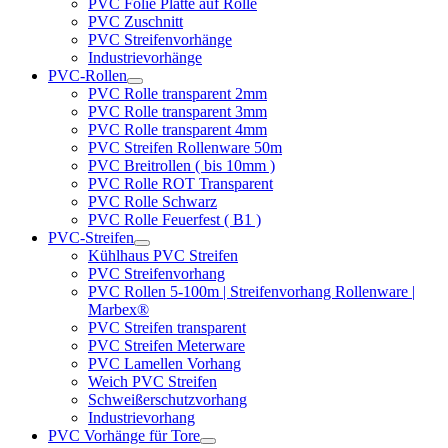
PVC Folie Platte auf Rolle
PVC Zuschnitt
PVC Streifenvorhänge
Industrievorhänge
PVC-Rollen
PVC Rolle transparent 2mm
PVC Rolle transparent 3mm
PVC Rolle transparent 4mm
PVC Streifen Rollenware 50m
PVC Breitrollen ( bis 10mm )
PVC Rolle ROT Transparent
PVC Rolle Schwarz
PVC Rolle Feuerfest ( B1 )
PVC-Streifen
Kühlhaus PVC Streifen
PVC Streifenvorhang
PVC Rollen 5-100m | Streifenvorhang Rollenware |
Marbex®
PVC Streifen transparent
PVC Streifen Meterware
PVC Lamellen Vorhang
Weich PVC Streifen
Schweißerschutzvorhang
Industrievorhang
PVC Vorhänge für Tore