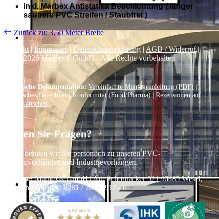
inkl. Marbex Antistatika Beschichtung ( länger
saubere PVC Streifen / Staubfrei )
Zurück zu: 3,50 Meter Breite
Kontakt
|
Impressum
|
Datenschutzerklärung
|
AGB / Widerruf
| ©
1999–
2026
Marbex® GmbH - Alle Rechte vorbehalten.
Technische Dokumentation:
Vereinfachte Montageanleitung (PDF)
|
Technisches Datenblatt
|
Konformität (Food/Pharma)
|
Rezensionen auf
Google ansehen
Haben Sie Fragen?
Gerne beraten wir Sie persönlich zu unseren PVC-
Streifenvorhängen und Industrievorhängen.
Adresse:
Marbex® GmbH | Am Schornacker 52 | 46485 Wesel,
Deutschland | Tel.: 0281 / 20 67 917 - 0