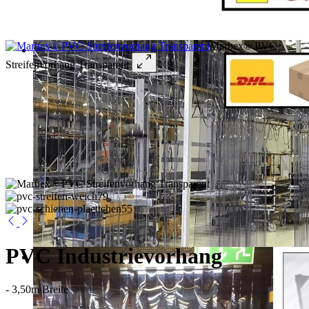
Marbex® PVC
Streifenvorhang Transparent
PVC Industrievorhang
- 3,50m Breite