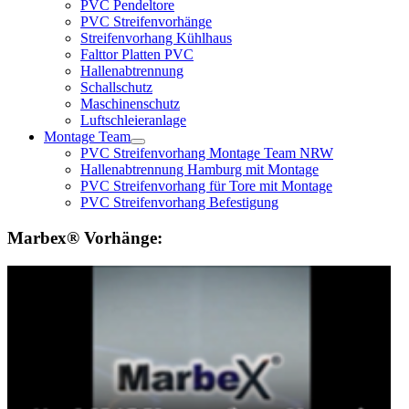
PVC Pendeltore
PVC Streifenvorhänge
Streifenvorhang Kühlhaus
Falttor Platten PVC
Hallenabtrennung
Schallschutz
Maschinenschutz
Luftschleieranlage
Montage Team
PVC Streifenvorhang Montage Team NRW
Hallenabtrennung Hamburg mit Montage
PVC Streifenvorhang für Tore mit Montage
PVC Streifenvorhang Befestigung
Marbex® Vorhänge: