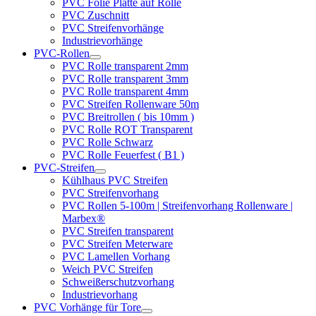
PVC Folie Platte auf Rolle
PVC Zuschnitt
PVC Streifenvorhänge
Industrievorhänge
PVC-Rollen
PVC Rolle transparent 2mm
PVC Rolle transparent 3mm
PVC Rolle transparent 4mm
PVC Streifen Rollenware 50m
PVC Breitrollen ( bis 10mm )
PVC Rolle ROT Transparent
PVC Rolle Schwarz
PVC Rolle Feuerfest ( B1 )
PVC-Streifen
Kühlhaus PVC Streifen
PVC Streifenvorhang
PVC Rollen 5-100m | Streifenvorhang Rollenware |
Marbex®
PVC Streifen transparent
PVC Streifen Meterware
PVC Lamellen Vorhang
Weich PVC Streifen
Schweißerschutzvorhang
Industrievorhang
PVC Vorhänge für Tore