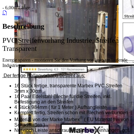
- 6,00m Länge
Beschreibung
PVC Streifenvorhang Industrie, Streifen
Transparent
Energie sparen - montieren Sie den Vorhang vor langsam laufende
Industrietore
Der fertige Hallenvorhang besteht aus:
16 Stück fertige, transparente Marbex PVC Streifen
3mm x 30cm
16 Paar Edelstahl Bleche für die Streifen, inkl.
Befestigung an den Streifen
4 Stück 984mm ( für 1 Meter ) Aufhangleiste
Komplett fertig, Streifen schon mit Blechen verbunden
®
Material von der Marke Marbex
( EU Material frei von
Schadstoffen )
Nur noch Leiste anschrauben, Streifen einhängen, ggf.