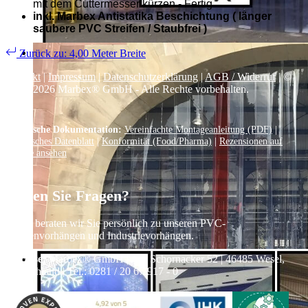
mit dem Cuttermesser kürzen - Fertig
inkl. Marbex Antistatika Beschichtung ( länger
saubere PVC Streifen / Staubfrei )
Zurück zu: 4,00 Meter Breite
Kontakt
|
Impressum
|
Datenschutzerklärung
|
AGB / Widerruf
| ©
1999–
2026
Marbex® GmbH - Alle Rechte vorbehalten.
Technische Dokumentation:
Vereinfachte Montageanleitung (PDF)
|
Technisches Datenblatt
|
Konformität (Food/Pharma)
|
Rezensionen auf
Google ansehen
Haben Sie Fragen?
Gerne beraten wir Sie persönlich zu unseren PVC-
Streifenvorhängen und Industrievorhängen.
Adresse:
Marbex® GmbH | Am Schornacker 52 | 46485 Wesel,
Deutschland | Tel.: 0281 / 20 67 917 - 0