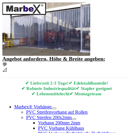
Angebot anfordern, Höhe & Breite angeben:
💬
Angebot & Beratung per E-Mail anfordern
📐
Marbex® Vorhang Konfigurator
✔ Lieferzeit 2-3 Tage!
✔ Edelstahlbauteile!
✔ Robuste Industriequalität
✔ Stapler geeignet
✔ Lebensmittelecht
✔ Montageteam
Marbex® Vorhänge
PVC Streifenvorhang auf Rollen
PVC Streifen 200x2mm
Vorhang 200mm 2mm
PVC Vorhang Kühlhaus