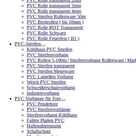
PVC Rolle transparent 2mm
PVC Rolle transparent 3mm
PVC Rolle transparent 4mm
PVC Streifen Rollenware 50m
PVC Breitrollen ( bis 10mm )
PVC Rolle ROT Transparent
PVC Rolle Schwarz
PVC Rolle Feuerfest ( B1 )
PVC-Streifen
Kühlhaus PVC Streifen
PVC Streifenvorhang
PVC Rollen 5-100m | Streifenvorhang Rollenware | Ma
PVC Streifen transparent
PVC Streifen Meterware
PVC Lamellen Vorhang
Weich PVC Streifen
Schweißerschutzvorhang
Industrievorhang
PVC Vorhänge für Tore
PVC Pendeltore
PVC Streifenvorhänge
Streifenvorhang Kühlhaus
Falttor Platten PVC
Hallenabtrennung
Schallschutz