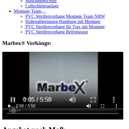
Maschinenschutz
Luftschleieranlage
Montage Team
PVC Streifenvorhang Montage Team NRW
Hallenabtrennung Hamburg mit Montage
PVC Streifenvorhang für Tore mit Montage
PVC Streifenvorhang Befestigung
Marbex® Vorhänge: