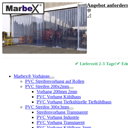
Angebot anfordern
💬
Angebot & Berat
📐
Marbex® Vorhan
✔ Lieferzeit 2-3 Tage!
✔ Edel
Marbex® Vorhänge
PVC Streifenvorhang auf Rollen
PVC Streifen 200x2mm
Vorhang 200mm 2mm
PVC Vorhang Kühlhaus
PVC Vorhang Tiefkühlzelle Tiefkühlhaus
PVC Streifen 300x3mm
Streifenvorhang Transparent
PVC Vorhang Industrie
PVC Vorhang Transparent
PVC Vorhang Kühlhaus 3mm