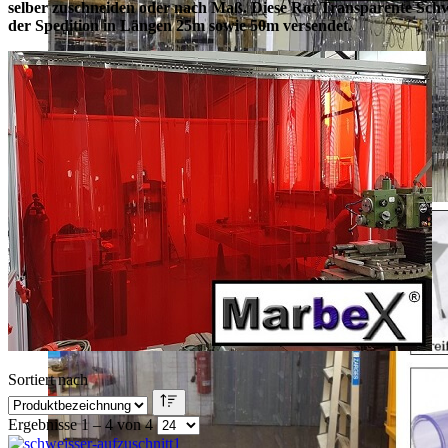
selber zuschneiden oder nach Maß. Diese Rot Transparente Schwe
der Spedition in Längen 25m sowie 50m versendet.
Sortiert nach
Ergebnisse 1 – 4 von 4