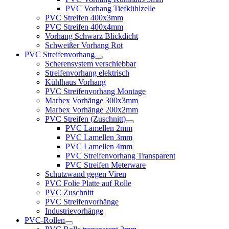
PVC Vorhang Tiefkühlzelle
PVC Streifen 400x3mm
PVC Streifen 400x4mm
Vorhang Schwarz Blickdicht
Schweißer Vorhang Rot
PVC Streifenvorhang
Scherensystem verschiebbar
Streifenvorhang elektrisch
Kühlhaus Vorhang
PVC Streifenvorhang Montage
Marbex Vorhänge 300x3mm
Marbex Vorhänge 200x2mm
PVC Streifen (Zuschnitt)
PVC Lamellen 2mm
PVC Lamellen 3mm
PVC Lamellen 4mm
PVC Streifenvorhang Transparent
PVC Streifen Meterware
Schutzwand gegen Viren
PVC Folie Platte auf Rolle
PVC Zuschnitt
PVC Streifenvorhänge
Industrievorhänge
PVC-Rollen