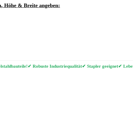
, Höhe & Breite angeben:
ung per E-Mail anfordern
g Konfigurator
stahlbauteile!
✔ Robuste Industriequalität
✔ Stapler geeignet
✔ Leben