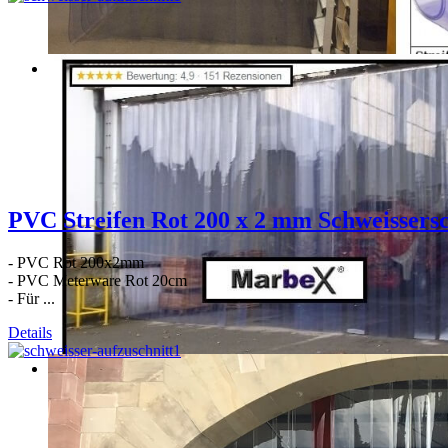
PVC Streifen Rot 200 x 2 mm Schweissers
- PVC Rot 200x2mm
- PVC Meterware Rot 20cm
- Für ...
Details