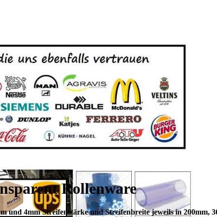
nsparent Rollenware
m und 4mm Streifenstärke und Streifenbreite jeweils in 200mm,