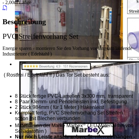
- 2,00m Länge
Beschreibung
PVC Streifenvorhang Set
Energie sparen - montieren Sie den Vorhang vor langsam laufende
Industrietore ( Edelstahl )
( Rostfrei / Edelstahl !! ) Das Tor Set besteht aus:
8 Stück fertige PVC-Lamellen 3x300 mm, transparent
8 Paar Klemm- und Pendelleisten inkl. Befestigung
2 Stück 984mm ( für 1 Meter ) Hakenleist
Komplett fertig, PVC Streifenvorhang Set Streifen
schon mit Blechen verbunden
®
Material von der Marke Marbex
( EU Material frei von
Schadstoffen )
Nur noch Leiste anschrauben, Streifen einhängen -