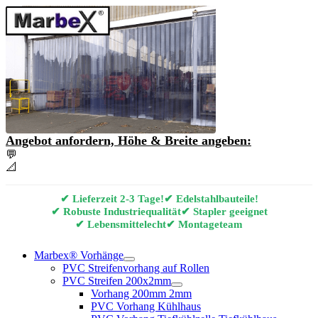
Angebot anfordern, Höhe & Breite angeben:
💬
Angebot & Beratung per E-Mail anfordern
📐
Marbex® Vorhang Konfigurator
✔ Lieferzeit 2-3 Tage!
✔ Edelstahlbauteile!
✔ Robuste Industriequalität
✔ Stapler geeignet
✔ Lebensmittelecht
✔ Montageteam
Marbex® Vorhänge
PVC Streifenvorhang auf Rollen
PVC Streifen 200x2mm
Vorhang 200mm 2mm
PVC Vorhang Kühlhaus