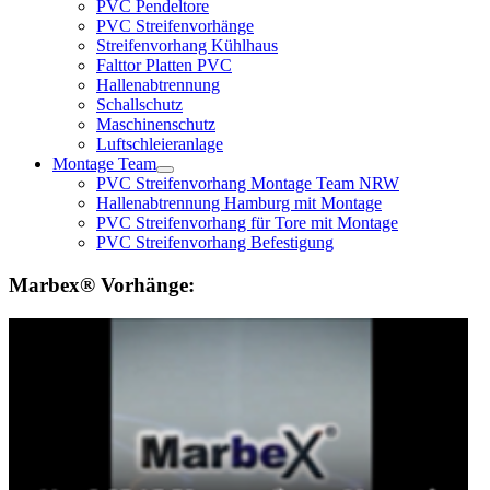
PVC Pendeltore
PVC Streifenvorhänge
Streifenvorhang Kühlhaus
Falttor Platten PVC
Hallenabtrennung
Schallschutz
Maschinenschutz
Luftschleieranlage
Montage Team
PVC Streifenvorhang Montage Team NRW
Hallenabtrennung Hamburg mit Montage
PVC Streifenvorhang für Tore mit Montage
PVC Streifenvorhang Befestigung
Marbex® Vorhänge: