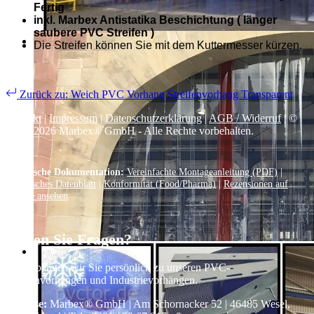
Fertig
inkl. Marbex Antistatika Beschichtung ( länger
saubere PVC Streifen )
Die Streifen können Sie mit dem Kuttermesser kürzen.
Zurück zu: Weich PVC Vorhang Streifenvorhang Transparent
Kontakt
|
Impressum
|
Datenschutzerklärung
|
AGB / Widerruf
| ©
1999–
2026
Marbex® GmbH - Alle Rechte vorbehalten.
Technische Dokumentation:
Vereinfachte Montageanleitung (PDF)
|
Technisches Datenblatt
|
Konformität (Food/Pharma)
|
Rezensionen auf
Google ansehen
Haben Sie Fragen?
Gerne beraten wir Sie persönlich zu unseren PVC-
Streifenvorhängen und Industrievorhängen.
Adresse:
Marbex® GmbH | Am Schornacker 52 | 46485 Wesel,