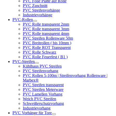
PVC Folie Platte auf Rolle
PVC Zuschnitt
PVC Streifenvorhänge
Industrievorhänge
PVC-Rollen
PVC Rolle transparent 2mm
PVC Rolle transparent 3mm
PVC Rolle transparent 4mm
PVC Streifen Rollenware 50m
PVC Breitrollen ( bis 10mm )
PVC Rolle ROT Transparent
PVC Rolle Schwarz
PVC Rolle Feuerfest ( B1 )
PVC-Streifen
Kühlhaus PVC Streifen
PVC Streifenvorhang
PVC Rollen 5-100m | Streifenvorhang Rollenware |
Marbex®
PVC Streifen transparent
PVC Streifen Meterware
PVC Lamellen Vorhang
Weich PVC Streifen
Schweißerschutzvorhang
Industrievorhang
PVC Vorhänge für Tore