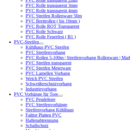
PVC Rolle transparent 2mm
PVC Rolle transparent 3mm
PVC Rolle transparent 4mm
PVC Streifen Rollenware 50m
PVC Breitrollen ( bis 10mm )
PVC Rolle ROT Transparent
PVC Rolle Schwarz
PVC Rolle Feuerfest ( B1 )
PVC-Streifen
Kühlhaus PVC Streifen
PVC Streifenvorhang
PVC Rollen 5-100m | Streifenvorhang Rollenware | Ma
PVC Streifen transparent
PVC Streifen Meterware
PVC Lamellen Vorhang
Weich PVC Streifen
Schweißerschutzvorhang
Industrievorhang
PVC Vorhänge für Tore
PVC Pendeltore
PVC Streifenvorhänge
Streifenvorhang Kühlhaus
Falttor Platten PVC
Hallenabtrennung
Schallschutz