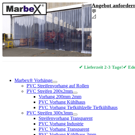
Angebot anfordern
💬
Angebot & Berat
📐
Marbex® Vorhan
✔ Lieferzeit 2-3 Tage!
✔ Edel
Marbex® Vorhänge
PVC Streifenvorhang auf Rollen
PVC Streifen 200x2mm
Vorhang 200mm 2mm
PVC Vorhang Kühlhaus
PVC Vorhang Tiefkühlzelle Tiefkühlhaus
PVC Streifen 300x3mm
Streifenvorhang Transparent
PVC Vorhang Industrie
PVC Vorhang Transparent
PVC Vorhang Kühlhaus 3mm