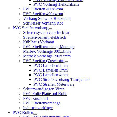
PVC Vorhang Tiefkühlzelle
PVC Streifen 400x3mm
PVC Streifen 400x4mm
Vorhang Schwarz Blickdicht
Schweißer Vorhang Rot
PVC Streifenvorhang
Scherensystem verschiebbar
Streifenvorhang elektrisch
Kühlhaus Vorhang
PVC Streifenvorhang Montage
Marbex Vorhänge 300x3mm
Marbex Vorhänge 200x2mm
PVC Streifen (Zuschnitt)
PVC Lamellen 2mm
PVC Lamellen 3mm
PVC Lamellen 4mm
PVC Streifenvorhang Transparent
PVC Streifen Meterware
Schutzwand gegen Viren
PVC Folie Platte auf Rolle
PVC Zuschnitt
PVC Streifenvorhänge
Industrievorhänge
PVC-Rollen