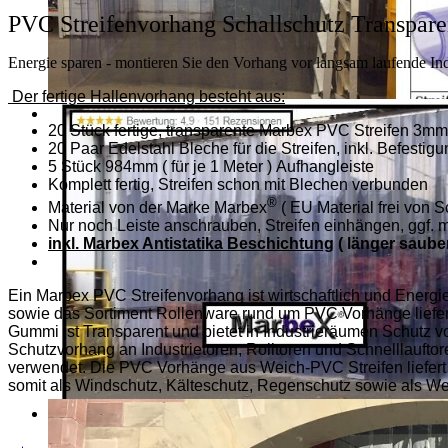
PVC Streifenvorhang Schallschutz Transpare
Energie sparen - montieren Sie den Vorhang vor langsam laufende Ind
Der fertige Hallenvorhang besteht aus:
20 Stück fertige, transparente Marbex PVC Streifen 3m
20 Paar Edelstahl Bleche für die Streifen, inkl. Befestig
5 Stück 984mm ( für je 1 Meter ) Aufhangleiste
Komplett fertig, Streifen schon mit Blechen verbunden
®
Material von der Marke Marbex
( EU Material frei von S
Nur noch Leiste anschrauben, Streifen einhängen, ggf. m
inkl. Marbex Antistatika Beschichtung
( länger sauber
Ein Marbex PVC Streifenvorhang ist wirtschaftlich und Energi
sowie das Sortiment Rollenware rund um PVC Vorhänge liefern
Gummi ist Transparent und bietet in Industrieräumen Schutz vo
Schutzvorhang an Industrietoren, Rolltoren und Schnelllaufto
verwendet. Die PVC Vorhänge aus Weich-PVC Streifen liefert
somit als Windschutz, Kälteschutz, Regenschutz sowie als Wett