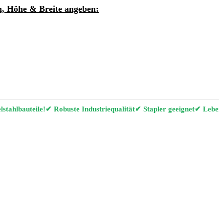
, Höhe & Breite angeben:
ung per E-Mail anfordern
g Konfigurator
stahlbauteile!
✔ Robuste Industriequalität
✔ Stapler geeignet
✔ Leben