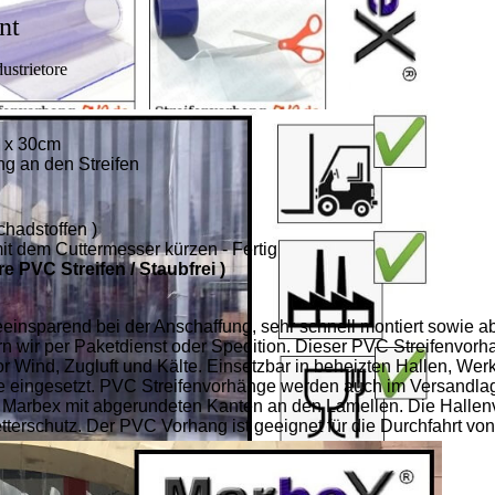
nt
ustrietore
m x 30cm
ung an den Streifen
chadstoffen )
it dem Cuttermesser kürzen - Fertig
e PVC Streifen / Staubfrei )
eeinsparend bei der Anschaffung, sehr schnell montiert sowie ab
 wir per Paketdienst oder Spedition. Dieser PVC Streifenvorha
r Wind, Zugluft und Kälte. Einsetzbar in beheizten Hallen, Werk
re eingesetzt. PVC Streifenvorhänge werden auch im Versandlag
 Marbex mit abgerundeten Kanten an den Lamellen. Die Hallen
erschutz. Der PVC Vorhang ist geeignet für die Durchfahrt von G