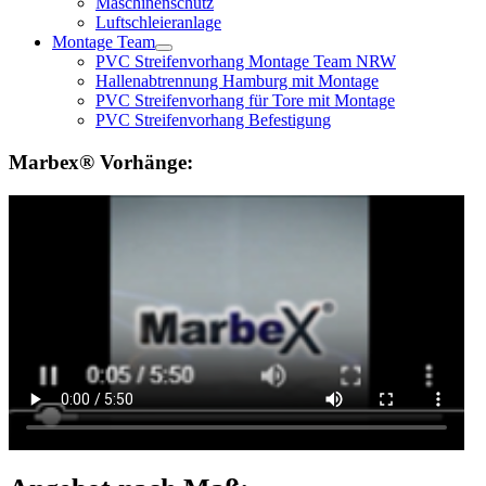
Maschinenschutz
Luftschleieranlage
Montage Team
PVC Streifenvorhang Montage Team NRW
Hallenabtrennung Hamburg mit Montage
PVC Streifenvorhang für Tore mit Montage
PVC Streifenvorhang Befestigung
Marbex® Vorhänge: