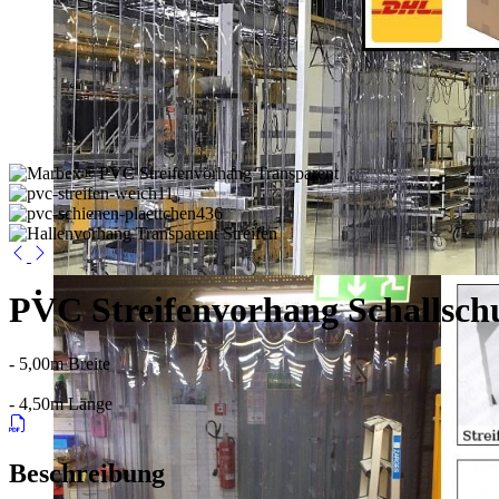
PVC Streifenvorhang Schallsch
- 5,00m Breite
- 4,50m Länge
Beschreibung