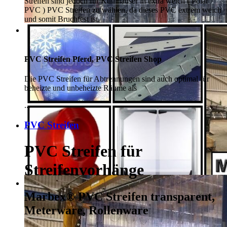
Streifen sind jedoch für Kühlhäuser in extra weich ( Polar
PVC ) PVC Streifen zu wählen, da dieses PVC extrem weich
und somit Bruchfest ist.
PVC Streifen Pferd, PVC Streifen Shop
Die PVC Streifen für Abtrennungen sind auch optimal für
beheizte und unbeheizte Räume als
...
PVC Streifen
PVC Streifen für
Streifenvorhänge
Marbex® PVC Streifen transparent,
Meterware, Rollenware