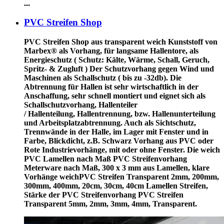
...
PVC Streifen Shop
PVC Streifen Shop
aus transparent weich Kunststoff von
Marbex® als Vorhang, für langsame Hallentore, als
Energieschutz (
Schutz:
Kälte, Wärme, Schall, Geruch,
Spritz- & Zugluft ) Der Schutzvorhang gegen Wind und
Maschinen als Schallschutz ( bis zu -32db). Die
Abtrennung für Hallen ist sehr wirtschaftlich in der
Anschaffung, sehr schnell montiert und eignet sich als
Schallschutzvorhang, Hallenteiler
/
Hallenteilung,
Hallentrennung, bzw. Hallenunterteilung
und Arbeitsplatzabtrennung. Auch als Sichtschutz,
Trennwände in der Halle, im Lager mit Fenster und in
Farbe, Blickdicht, z.B. Schwarz Vorhang aus PVC oder
Rote Industrievorhänge, mit oder ohne Fenster. Die weich
PVC Lamellen nach Maß PVC Streifenvorhang
Meterware nach Maß, 300 x 3 mm aus Lamellen, klare
Vorhänge weichPVC Streifen Transparent 2mm, 200mm,
300mm, 400mm, 20cm, 30cm, 40cm Lamellen Streifen,
Stärke der PVC Streifenvorhang PVC Streifen
Transparent 5mm, 2mm, 3mm, 4mm, Transparent.