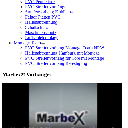
PVC Pendeltore
PVC Streifenvorhänge
Streifenvorhang Kühlhaus
Falttor Platten PVC
Hallenabtrennung
Schallschutz
Maschinenschutz
Luftschleieranlage
Montage Team
PVC Streifenvorhang Montage Team NRW
Hallenabtrennung Hamburg mit Montage
PVC Streifenvorhang für Tore mit Montage
PVC Streifenvorhang Befestigung
Marbex® Vorhänge: