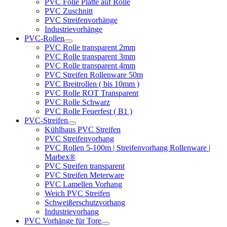
PVC Folie Platte auf Rolle
PVC Zuschnitt
PVC Streifenvorhänge
Industrievorhänge
PVC-Rollen
PVC Rolle transparent 2mm
PVC Rolle transparent 3mm
PVC Rolle transparent 4mm
PVC Streifen Rollenware 50m
PVC Breitrollen ( bis 10mm )
PVC Rolle ROT Transparent
PVC Rolle Schwarz
PVC Rolle Feuerfest ( B1 )
PVC-Streifen
Kühlhaus PVC Streifen
PVC Streifenvorhang
PVC Rollen 5-100m | Streifenvorhang Rollenware |
Marbex®
PVC Streifen transparent
PVC Streifen Meterware
PVC Lamellen Vorhang
Weich PVC Streifen
Schweißerschutzvorhang
Industrievorhang
PVC Vorhänge für Tore