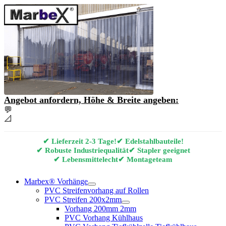
Angebot anfordern, Höhe & Breite angeben:
💬
Angebot & Beratung per E-Mail anfordern
📐
Marbex® Vorhang Konfigurator
✔ Lieferzeit 2-3 Tage!
✔ Edelstahlbauteile!
✔ Robuste Industriequalität
✔ Stapler geeignet
✔ Lebensmittelecht
✔ Montageteam
Marbex® Vorhänge
PVC Streifenvorhang auf Rollen
PVC Streifen 200x2mm
Vorhang 200mm 2mm
PVC Vorhang Kühlhaus