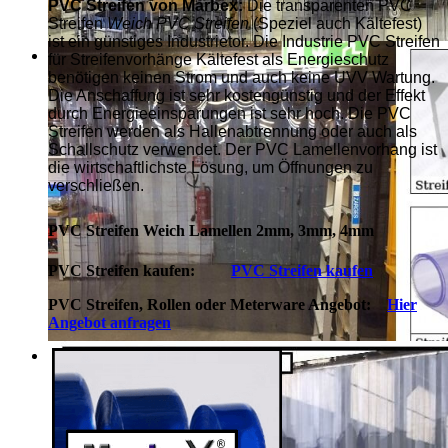
PVC Streifen von Marbex:
Die transparenten PVC
Streifen
Weich PVC Streifen
(Speziel auch Kältefest)
ist ein günstiges Industrietor. Die Industrie PVC Streifen
für Streifenvorhänge Kältefest als Energieschutz
benötigen keinen Strom und auch keine UVV Wartung.
Die Anschaffung ist sehr kostengünstig und der Effekt
durch Energieeinsparungen ist sehr hoch. Die PVC
Streifen werden als Hallenabtrennung oder auch als
Schallschutz verwendet. Der PVC Lamellenvorhang ist
die wirtschaftlichste Lösung, um Öffnungen zu
verschließen.
PVC Streifen Weich Lamellen 2mm, 3mm, 4mm
PVC Streifen kaufen:
PVC Streifen kaufen
PVC Streifen, Rollen oder Meterware Angebot:
Hier
Angebot anfragen