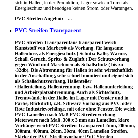
sich in Hallen, in der Produktion, Lager sowiean Toren als
Energieschutz und benötigen keinen Strom. oder Wartungen.
PVC Streifen Angebot:
...
PVC Streifen Transparent
PVC Streifen Transparent
aus transparent weich
Kunststoff von Marbex® als Vorhang, für langsame
Hallentore, als Energieschutz (
Schutz:
Kälte, Wärme,
Schall, Geruch, Spritz- & Zugluft ) Der Schutzvorhang
gegen Wind und Maschinen als Schallschutz ( bis zu
-32db). Die Abtrennung für Hallen ist sehr wirtschaftlich
in der Anschaffung, sehr schnell montiert und eignet sich
als Schallschutzvorhang, Hallenteiler
/
Hallenteilung,
Hallentrennung, bzw. Hallenunterteilung
und Arbeitsplatzabtrennung. Auch als Sichtschutz,
Trennwände in der Halle, im Lager mit Fenster und in
Farbe, Blickdicht, z.B. Schwarz Vorhang aus PVC oder
Rote Industrievorhänge, mit oder ohne Fenster. Die weich
PVC Lamellen nach Maß PVC Streifenvorhang
Meterware nach Maß, 300 x 3 mm aus Lamellen, klare
Vorhänge weichPVC Streifen Transparent 2mm, 200mm,
300mm, 400mm, 20cm, 30cm, 40cm Lamellen Streifen,
Stärke der PVC Streifenvorhang PVC Streifen