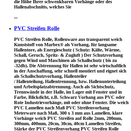
die Höhe Ihrer schwenkbaren Vorhänge oder des
Hallenabschnitts, welches Sie
...
PVC Streifen Rolle
PVC Streifen Rolle, Rollenware
aus transparent weich
Kunststoff von Marbex® als Vorhang, für langsame
Hallentore, als Energieschutz (
Schutz:
Kälte, Wärme,
Schall, Geruch, Spritz- & Zugluft ) Der Schutzvorhang
gegen Wind und Maschinen als Schallschutz ( bis zu
-32db). Die Abtrennung für Hallen ist sehr wirtschaftlich
in der Anschaffung, sehr schnell montiert und eignet sich
als Schallschutzvorhang, Hallenteiler
/
Hallenteilung,
Hallentrennung, bzw. Hallenunterteilung
und Arbeitsplatzabtrennung. Auch als Sichtschutz,
Trennwände in der Halle, im Lager mit Fenster und in
Farbe, Blickdicht, z.B. Schwarz Vorhang aus PVC oder
Rote Industrievorhänge, mit oder ohne Fenster. Die weich
PVC Lamellen nach Maß PVC Streifenvorhang
Meterware nach Maß, 300 x 3 mm aus Lamellen, klare
Vorhänge weich PVC Streifen auf Rolle 2mm, 200mm,
300mm, 400mm, 20cm, 30cm, 40cm Lamellen Streifen,
Stärke der PVC Streifenvorhang PVC Streifen Rolle