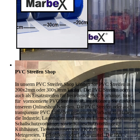
PVC Streifen Shop
In unserm PVC Streifen Shop können Sie PVC Streifen in
200x2mm oder 300x3mm kaufen. Die PVC Streifen oder
auch als Ersatzstreifen für bestehende PVC Vorhänge, bzw.
für vormontierte PVC Streifenvorhänge können Sie direkt in
unserem Onlineshop bestellen. Die PVC Streifen oder auch
transparente PVC Lamellen genannt als Vorhang für Hallen,
die Industrie, Lagerhallen und auch als Lärmschutzvorhänge,
Schallschutzvorhänge, sowie Kälteschutzvorhänge in
Kühlhäuser, Tiefkühlhäuser oder TK Zellen u.a. für
Metzgereien, Tiefkühlkost oder Lebensmittel. Die PVC