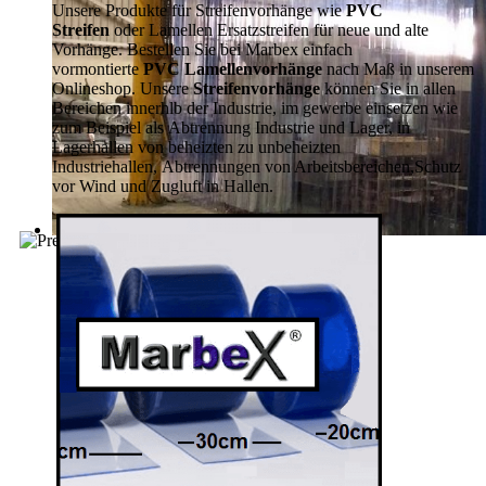
Unsere Produkte für Streifenvorhänge wie
PVC
Streifen
oder Lamellen Ersatzstreifen für neue und alte
Vorhänge. Bestellen Sie bei Marbex einfach
vormontierte
PVC Lamellenvorhänge
nach Maß in unserem
Onlineshop. Unsere
Streifenvorhänge
können Sie in allen
Bereichen innerhlb der Industrie, im gewerbe einsetzen wie
zum Beispiel als Abtrennung Industrie und Lager, in
Lagerhallen von beheizten zu unbeheizten
Industriehallen, Abtrennungen von Arbeitsbereichen,Schutz
vor Wind und Zugluft in Hallen.