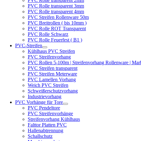
PVC Rolle transparent 2mm
PVC Rolle transparent 3mm
PVC Rolle transparent 4mm
PVC Streifen Rollenware 50m
PVC Breitrollen ( bis 10mm )
PVC Rolle ROT Transparent
PVC Rolle Schwarz
PVC Rolle Feuerfest ( B1 )
PVC-Streifen
Kühlhaus PVC Streifen
PVC Streifenvorhang
PVC Rollen 5-100m | Streifenvorhang Rollenware | Ma
PVC Streifen transparent
PVC Streifen Meterware
PVC Lamellen Vorhang
Weich PVC Streifen
Schweißerschutzvorhang
Industrievorhang
PVC Vorhänge für Tore
PVC Pendeltore
PVC Streifenvorhänge
Streifenvorhang Kühlhaus
Falttor Platten PVC
Hallenabtrennung
Schallschutz