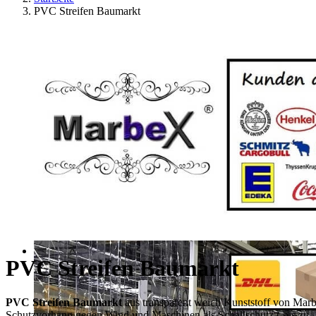
PVC Streifen Baumarkt
PVC Streifen Baumarkt
PVC Streifen Baumarkt
aus transparent weich Kunststoff von Marb
Schutzvorhang gegen Wind und Maschinen als Schallschutz ( bis zu -32