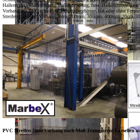
Hallenteiler /
Hallenteilung,
Hallentrennung, bzw. Hallenunterteilung 
Vorhang aus PVC oder Rote Industrievorhänge, mit oder ohne Fens
Streifen Lamellen Vorhang 2mm, 200mm, 300mm, 400mm, 20cm, 30cm
PVC Streifen 2mm Vorhang nach Maß Transparent Lamellen aus