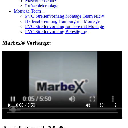
Maschinenschutz
Luftschleieranlage
Montage Team
PVC Streifenvorhang Montage Team NRW
Hallenabtrennung Hamburg mit Montage
PVC Streifenvorhang für Tore mit Montage
PVC Streifenvorhang Befestigung
Marbex® Vorhänge: