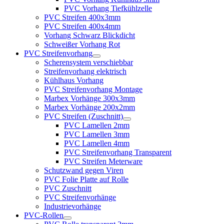
PVC Vorhang Tiefkühlzelle
PVC Streifen 400x3mm
PVC Streifen 400x4mm
Vorhang Schwarz Blickdicht
Schweißer Vorhang Rot
PVC Streifenvorhang
Scherensystem verschiebbar
Streifenvorhang elektrisch
Kühlhaus Vorhang
PVC Streifenvorhang Montage
Marbex Vorhänge 300x3mm
Marbex Vorhänge 200x2mm
PVC Streifen (Zuschnitt)
PVC Lamellen 2mm
PVC Lamellen 3mm
PVC Lamellen 4mm
PVC Streifenvorhang Transparent
PVC Streifen Meterware
Schutzwand gegen Viren
PVC Folie Platte auf Rolle
PVC Zuschnitt
PVC Streifenvorhänge
Industrievorhänge
PVC-Rollen