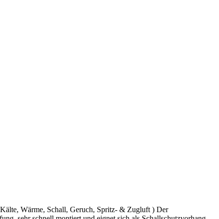
Kälte, Wärme, Schall, Geruch, Spritz- & Zugluft ) Der
ung, sehr schnell montiert und eignet sich als Schallschutzvorhang,