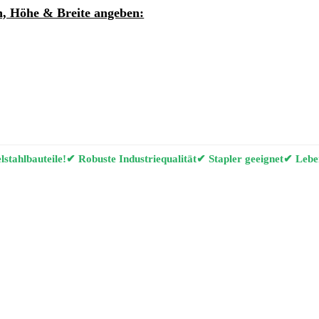
, Höhe & Breite angeben:
ung per E-Mail anfordern
g Konfigurator
stahlbauteile!
✔ Robuste Industriequalität
✔ Stapler geeignet
✔ Leben