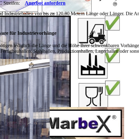
 Streifen:
Angebot anfordern
 Industriehallen von bis zu 120,00 Metern Länge oder Länger. Die An
are für Industrievorhänge
tigen lediglich die Länge und die Höhe Ihrer schwenkbaren Vorhänge 
 Fertigbauhallen, Stahlhallen, Produktionshallen, Lagerhallen oder sons