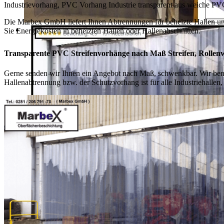
Industrievorhang, PVC Vorhang Industrie transparent aus weiche PVC
Die Marbex GmbH liefert Ihnen Abtrennungen für beheizte Hallen und
Sie Energiekosten in beheizten Hallen oder Hallenabschnitten.
Transparente PVC Streifenvorhänge nach Maß Streifen, Rollenw
Gerne senden wir Ihnen ein Angebot nach Maß, schwenkbar. Wir benö
Hallenabtrennung bzw. der Schutzvorhang ist für alle Industriehallen,