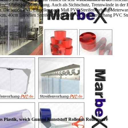
und Arbeitsplatzabtrennung. Auch als Sichtschutz, Trennwände in der H
ter. Die weich PVC Lamellen nach Maß PVC Streifenvorhang Meterwa
, 40cm Lamellen Streifen, Stärke der PVC Streifenvorhang PVC St
 Plastik, weich Gummi Kunststoff Rollenm Rollenware