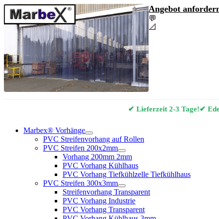
Angebot anfordern
💬
Angebot & Berat
📐
Marbex® Vorhan
✔ Lieferzeit 2-3 Tage!
✔ Edel
Marbex® Vorhänge
PVC Streifenvorhang auf Rollen
PVC Streifen 200x2mm
Vorhang 200mm 2mm
PVC Vorhang Kühlhaus
PVC Vorhang Tiefkühlzelle Tiefkühlhaus
PVC Streifen 300x3mm
Streifenvorhang Transparent
PVC Vorhang Industrie
PVC Vorhang Transparent
PVC Vorhang Kühlhaus 3mm