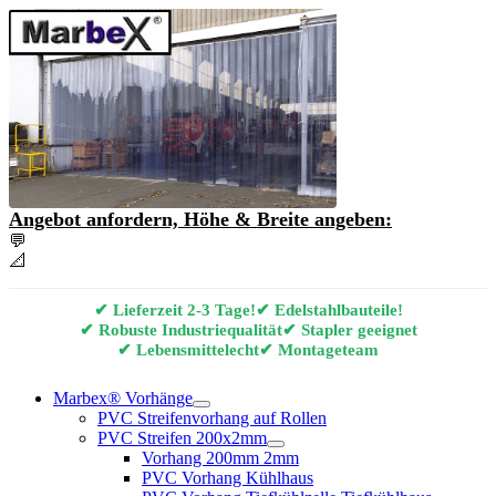
Angebot anfordern, Höhe & Breite angeben:
💬
Angebot & Beratung per E-Mail anfordern
📐
Marbex® Vorhang Konfigurator
✔ Lieferzeit 2-3 Tage!
✔ Edelstahlbauteile!
✔ Robuste Industriequalität
✔ Stapler geeignet
✔ Lebensmittelecht
✔ Montageteam
Marbex® Vorhänge
PVC Streifenvorhang auf Rollen
PVC Streifen 200x2mm
Vorhang 200mm 2mm
PVC Vorhang Kühlhaus