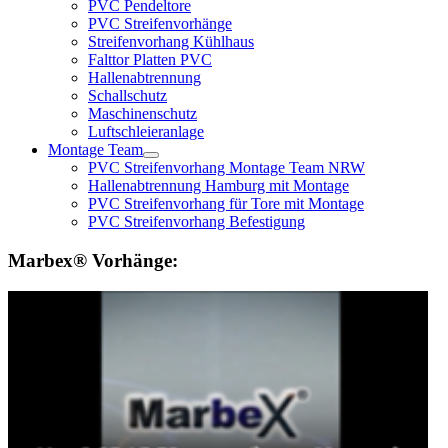
PVC Pendeltore
PVC Streifenvorhänge
Streifenvorhang Kühlhaus
Falttor Platten PVC
Hallenabtrennung
Schallschutz
Maschinenschutz
Luftschleieranlage
Montage Team
PVC Streifenvorhang Montage Team NRW
Hallenabtrennung Hamburg mit Montage
PVC Streifenvorhang für Tore mit Montage
PVC Streifenvorhang Befestigung
Marbex® Vorhänge: