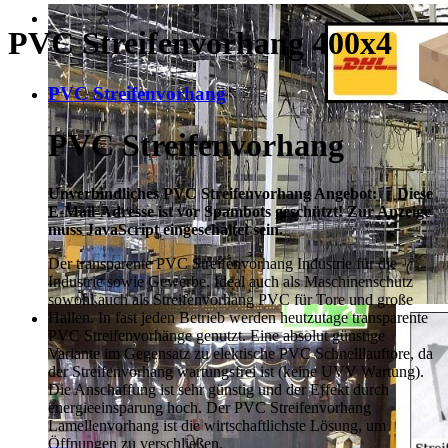
PVC Streifenvorhang 400x4
PVC Streifenvorhang
PVC Streifenvorhang
Unverbindliches PVC Streifenvorhang Angebot:
Diese
E-Mail-Adresse ist vor Spambots geschützt! Zur Anzeige
muss JavaScript eingeschaltet sein.
Der transparente PVC Streifenvorhang Industrie für die
Industrie sowie Gewerbe. Ideal auch als Maschinenschutz
sowohl auch als Streifenvorhang PVC für Tore und große
Hallen. In fast jeden Betrieb werden heutzutage transparente
PVC Streifenvorhänge genutzt. Eine absolut günstige
Variante im Gegensatz zu elektische PVC Schnelllauftore, da
der Streifenvorhang wartungsfrei ist (keine UVV Wartung).
Die Anschaffung ist sehr günstig und der Effekt durch
energieeinsparung hoch. Der PVC Streifenvorhang
Lamellenvorhang ist die wirtschaftlichste Lösung, um
Öffnungen zu verschließen.