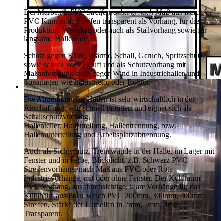
Der Marbex®
PVC Streifenvorhang nach Maß
aus weich
PVC Kunststoff Streifen transparent als Vorhang, für die
Produktion, Werkstatt oder auch als Stallvorhang sowie für
langsame Hallentore.
Schutz gegen Kälte, Wärme, Schall, Geruch, Spritzschutz
sowie schutz vor Zugluft und als Schutzvorhang mit
Maßanfertigung auch gegen Wind in Industriehallen und
Toranlagen wie Industrietor oder Rolltor.
Die Abtrennung für Hallen ist sehr wirtschaftlich in der
Anschaffung, sehr schnell montiert und eignet sich als
Schallschutzvorhang,
Hallenteiler, Hallenteilung, Hallentrennung, bzw.
Hallenunterteilung und Arbeitsplatzabtrennung.
Auch als Sichtschutz, Trennwände in der Halle, im Lager mit
Fenster und in Farbe, Blickdicht, z.B. Schwarz PVC
Streifenvorhänge nach Maß aus PVC oder Rote
Industrievorhänge, mit oder ohne Fenster. Der Kühlraum
PVC Vorhang, aus durchsichtige, klare Vorhänge für das
Kühlhaus aus Polar weich PVC 200mm, 300mm, 400mm
Streifen, Stärke der Lamellen in 2mm, 3mm, 4mm,
Transparent.