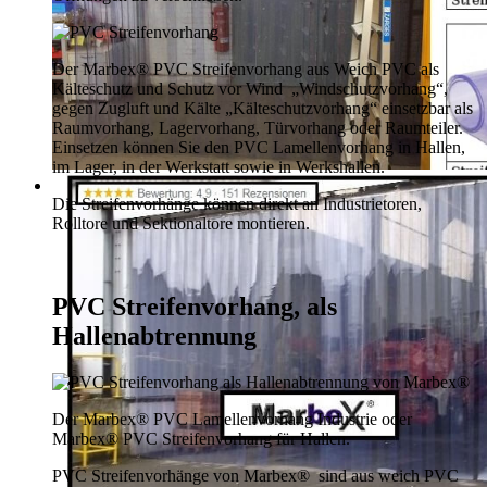
Der Marbex® PVC Streifenvorhang aus Weich PVC als
Kälteschutz und Schutz vor Wind „Windschutzvorhang“,
gegen Zugluft und Kälte „Kälteschutzvorhang“ einsetzbar als
Raumvorhang, Lagervorhang, Türvorhang oder Raumteiler.
Einsetzen können Sie den PVC Lamellenvorhang in Hallen,
im Lager, in der Werkstatt sowie in Werkshallen.
Die Streifenvorhänge können direkt an Industrietoren,
Rolltore und Sektionaltore montieren.
PVC Streifenvorhang, als
Hallenabtrennung
Der Marbex® PVC Lamellenvorhang Industrie oder
Marbex® PVC Streifenvorhang für Hallen.
PVC Streifenvorhänge von Marbex® sind aus weich PVC