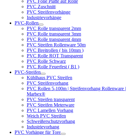
PVC Folie Platte auf Rolle
PVC Zuschnitt
PVC Streifenvorhänge
Industrievorhänge
PVC-Rollen
PVC Rolle transparent 2mm
PVC Rolle transparent 3mm
PVC Rolle transparent 4mm
PVC Streifen Rollenware 50m
PVC Breitrollen ( bis 10mm )
PVC Rolle ROT Transparent
PVC Rolle Schwarz
PVC Rolle Feuerfest ( B1 )
PVC-Streifen
Kühlhaus PVC Streifen
PVC Streifenvorhang
PVC Rollen 5-100m | Streifenvorhang Rollenware |
Marbex®
PVC Streifen transparent
PVC Streifen Meterware
PVC Lamellen Vorhang
Weich PVC Streifen
Schweißerschutzvorhang
Industrievorhang
PVC Vorhänge für Tore