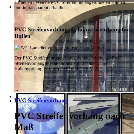
Lamellen / Weiche PVC Streifen mit abgerundeten Kanten
und in transparent erhältlich
PVC Streifenvorhang als Industrievorhang für
Hallen
Der PVC Streifenvorhang Industrie oder Marbex® PVC
Streifenvorhang für die Industrie und Hallen. Der
Hallenvorhang ist transparent und nach Maß.
...
PVC Streifenvorhang
PVC Streifenvorhang nach
Maß