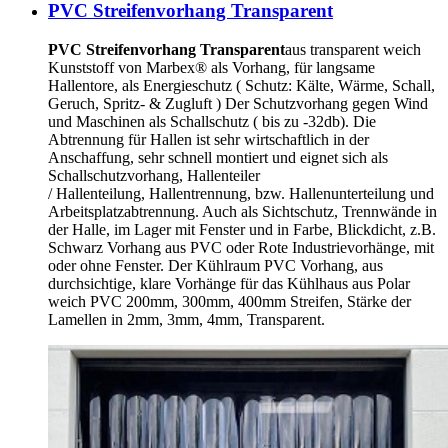
PVC Streifenvorhang Transparent
PVC Streifenvorhang Transparent
aus transparent weich
Kunststoff von Marbex® als Vorhang, für langsame
Hallentore, als Energieschutz (
Schutz:
Kälte, Wärme, Schall,
Geruch, Spritz- & Zugluft ) Der Schutzvorhang gegen Wind
und Maschinen als Schallschutz ( bis zu -32db). Die
Abtrennung für Hallen ist sehr wirtschaftlich in der
Anschaffung, sehr schnell montiert und eignet sich als
Schallschutzvorhang, Hallenteiler
/
Hallenteilung,
Hallentrennung, bzw. Hallenunterteilung und
Arbeitsplatzabtrennung. Auch als Sichtschutz, Trennwände in
der Halle, im Lager mit Fenster und in Farbe, Blickdicht, z.B.
Schwarz Vorhang aus PVC oder Rote Industrievorhänge, mit
oder ohne Fenster. Der Kühlraum PVC Vorhang, aus
durchsichtige, klare Vorhänge für das Kühlhaus aus Polar
weich PVC 200mm, 300mm, 400mm Streifen, Stärke der
Lamellen in 2mm, 3mm, 4mm, Transparent.