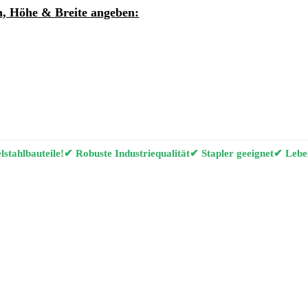
, Höhe & Breite angeben:
ung per E-Mail anfordern
g Konfigurator
stahlbauteile!
✔ Robuste Industriequalität
✔ Stapler geeignet
✔ Leben