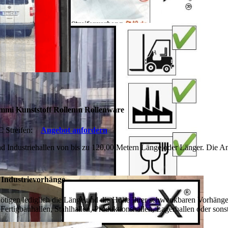
mmi Kunststoff Rollenm Rollenware
 Streifen:
Angebot anfordern
 Industriehallen von bis zu 120,00 Metern Länge oder Länger. Die An
 Industrievorhänge
tigen lediglich die Länge und die Höhe Ihrer schwenkbaren Vorhänge 
 Fertigbauhallen, Stahlhallen, Produktionshallen, Lagerhallen oder sons