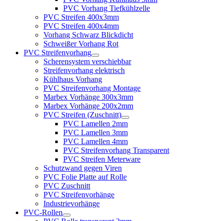
PVC Vorhang Tiefkühlzelle
PVC Streifen 400x3mm
PVC Streifen 400x4mm
Vorhang Schwarz Blickdicht
Schweißer Vorhang Rot
PVC Streifenvorhang
Scherensystem verschiebbar
Streifenvorhang elektrisch
Kühlhaus Vorhang
PVC Streifenvorhang Montage
Marbex Vorhänge 300x3mm
Marbex Vorhänge 200x2mm
PVC Streifen (Zuschnitt)
PVC Lamellen 2mm
PVC Lamellen 3mm
PVC Lamellen 4mm
PVC Streifenvorhang Transparent
PVC Streifen Meterware
Schutzwand gegen Viren
PVC Folie Platte auf Rolle
PVC Zuschnitt
PVC Streifenvorhänge
Industrievorhänge
PVC-Rollen