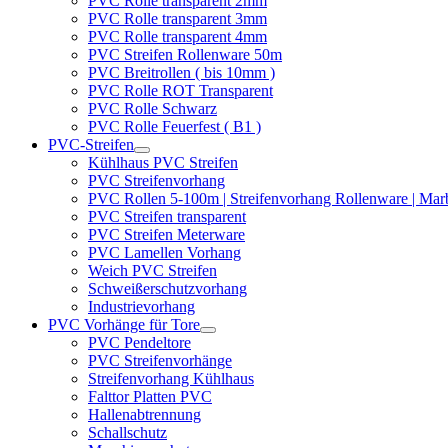
PVC Rolle transparent 2mm
PVC Rolle transparent 3mm
PVC Rolle transparent 4mm
PVC Streifen Rollenware 50m
PVC Breitrollen ( bis 10mm )
PVC Rolle ROT Transparent
PVC Rolle Schwarz
PVC Rolle Feuerfest ( B1 )
PVC-Streifen
Kühlhaus PVC Streifen
PVC Streifenvorhang
PVC Rollen 5-100m | Streifenvorhang Rollenware | Ma
PVC Streifen transparent
PVC Streifen Meterware
PVC Lamellen Vorhang
Weich PVC Streifen
Schweißerschutzvorhang
Industrievorhang
PVC Vorhänge für Tore
PVC Pendeltore
PVC Streifenvorhänge
Streifenvorhang Kühlhaus
Falttor Platten PVC
Hallenabtrennung
Schallschutz