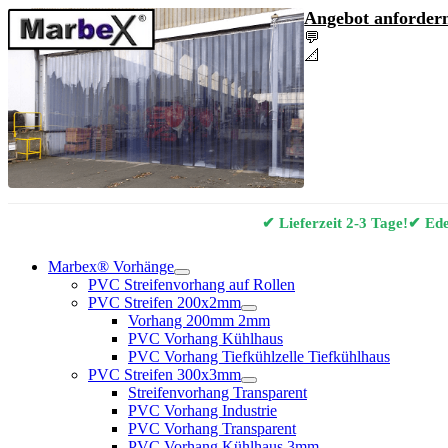
Angebot anfordern
💬
Angebot & Berat
📐
Marbex® Vorhan
✔ Lieferzeit 2-3 Tage!
✔ Edel
Marbex® Vorhänge
PVC Streifenvorhang auf Rollen
PVC Streifen 200x2mm
Vorhang 200mm 2mm
PVC Vorhang Kühlhaus
PVC Vorhang Tiefkühlzelle Tiefkühlhaus
PVC Streifen 300x3mm
Streifenvorhang Transparent
PVC Vorhang Industrie
PVC Vorhang Transparent
PVC Vorhang Kühlhaus 3mm