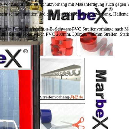
z vor Zugluft und als Schutzvorhang mit Maßanfertigung auch gegen Win
 sehr schnell montiert und eignet sich als Schallschutzvorhang, Hallente
r und in Farbe, Blickdicht, z.B. Schwarz PVC Streifenvorhänge nach M
 Kühlhaus aus Polar weich PVC 200mm, 300mm, 400mm Streifen, Stär