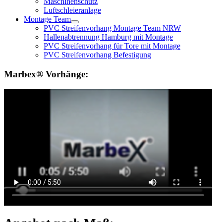
Maschinenschutz
Luftschleieranlage
Montage Team
PVC Streifenvorhang Montage Team NRW
Hallenabtrennung Hamburg mit Montage
PVC Streifenvorhang für Tore mit Montage
PVC Streifenvorhang Befestigung
Marbex® Vorhänge: