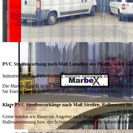
PVC Streifenvorhang nach Maß Lamellen aus Plastik, weich Gu
Industrievorhang, PVC Vorhang Industrie transparent aus weiche PVC
Die Marbex GmbH liefert Ihnen Abtrennungen für beheizte Hallen und
Sie Energiekosten in beheizten Hallen oder Hallenabschnitten.
Klare PVC Streifenvorhänge nach Maß Streifen, Rollenware für
Gerne senden wir Ihnen ein Angebot nach Maß, schwenkbar. Wir benö
Hallenabtrennung bzw. der Schutzvorhang ist für alle Industriehallen,