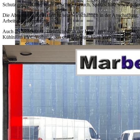
Schutz gegen Kälte, Wärme, Schall, Geruch, Spritzschutz sowie schut
Die Abtrennung für Hallen ist sehr wirtschaftlich in der Anschaffung,
Arbeitsplatzabtrennung.
Auch als Sichtschutz, Trennwände in der Halle, im Lager mit Fenste
Kühlraum PVC Vorhang, aus durchsichtige, klare Vorhänge für das