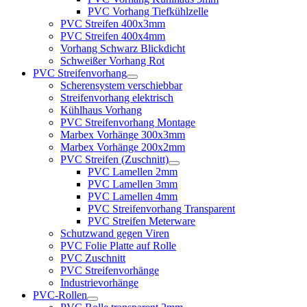
PVC Vorhang Tiefkühlzelle
PVC Streifen 400x3mm
PVC Streifen 400x4mm
Vorhang Schwarz Blickdicht
Schweißer Vorhang Rot
PVC Streifenvorhang
Scherensystem verschiebbar
Streifenvorhang elektrisch
Kühlhaus Vorhang
PVC Streifenvorhang Montage
Marbex Vorhänge 300x3mm
Marbex Vorhänge 200x2mm
PVC Streifen (Zuschnitt)
PVC Lamellen 2mm
PVC Lamellen 3mm
PVC Lamellen 4mm
PVC Streifenvorhang Transparent
PVC Streifen Meterware
Schutzwand gegen Viren
PVC Folie Platte auf Rolle
PVC Zuschnitt
PVC Streifenvorhänge
Industrievorhänge
PVC-Rollen