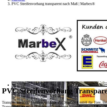
PVC Streifenvorhang transparent nach Maß | Marbex®
PVC Streifenvorhang Transpar
Transparente PVC Streifenvorhänge von Marbex GmbH für Tore, Indus
Transparent, Kunststoffvorhang Transparent, Plastikvorhang Transp