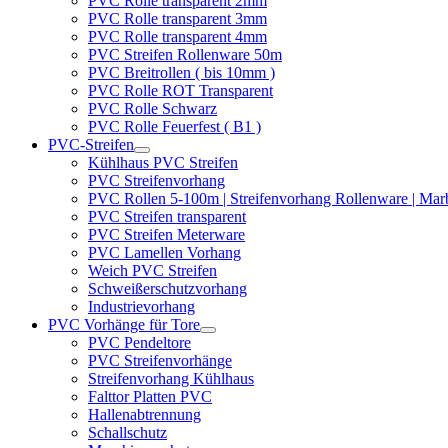
PVC Rolle transparent 2mm
PVC Rolle transparent 3mm
PVC Rolle transparent 4mm
PVC Streifen Rollenware 50m
PVC Breitrollen ( bis 10mm )
PVC Rolle ROT Transparent
PVC Rolle Schwarz
PVC Rolle Feuerfest ( B1 )
PVC-Streifen
Kühlhaus PVC Streifen
PVC Streifenvorhang
PVC Rollen 5-100m | Streifenvorhang Rollenware | Ma
PVC Streifen transparent
PVC Streifen Meterware
PVC Lamellen Vorhang
Weich PVC Streifen
Schweißerschutzvorhang
Industrievorhang
PVC Vorhänge für Tore
PVC Pendeltore
PVC Streifenvorhänge
Streifenvorhang Kühlhaus
Falttor Platten PVC
Hallenabtrennung
Schallschutz