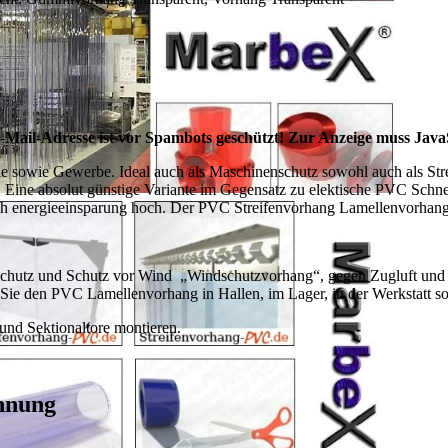
-Mail-Adresse ist vor Spambots geschützt! Zur Anzeige muss JavaSc
rie sowie Gewerbe. Ideal auch als Maschinenschutz sowohl auch als Str
Eine absolut günstige Variante im Gegensatz zu elektische PVC Schnel
rch energieeinsparung hoch. Der PVC Streifenvorhang Lamellenvorhang 
hutz und Schutz vor Wind „Windschutzvorhang“, gegen Zugluft und K
Sie den PVC Lamellenvorhang in Hallen, im Lager, in der Werkstatt so
 und Sektionaltore montieren.
ennung