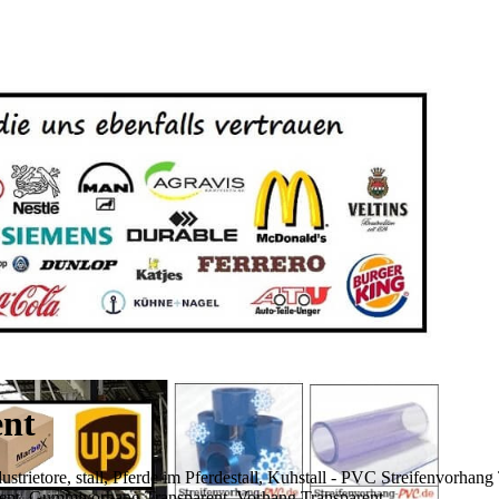
ent
trietore, stall, Pferde im Pferdestall, Kuhstall - PVC Streifenvorh
arent, Gummivorhang Transparent, Vorhang Transparent