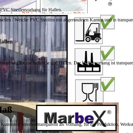
VC Streifenvorhang für Hallen.
en / Weiche PVC Streifen mit abgerundeten Kanten und in transparen
allen
orhang für die Industrie und Hallen. Der Hallenvorhang ist transpar
Maß
nststoff Streifen transparent als Vorhang, für die Produktion, Werkst