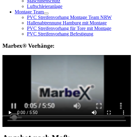
Maschinenschutz
Luftschleieranlage
Montage Team
PVC Streifenvorhang Montage Team NRW
Hallenabtrennung Hamburg mit Montage
PVC Streifenvorhang für Tore mit Montage
PVC Streifenvorhang Befestigung
Marbex® Vorhänge: