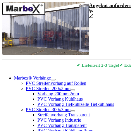
Angebot anfordern
💬
Angebot & Berat
📐
Marbex® Vorhan
✔ Lieferzeit 2-3 Tage!
✔ Edel
Marbex® Vorhänge
PVC Streifenvorhang auf Rollen
PVC Streifen 200x2mm
Vorhang 200mm 2mm
PVC Vorhang Kühlhaus
PVC Vorhang Tiefkühlzelle Tiefkühlhaus
PVC Streifen 300x3mm
Streifenvorhang Transparent
PVC Vorhang Industrie
PVC Vorhang Transparent
PVC Vorhang Kühlhaus 3mm