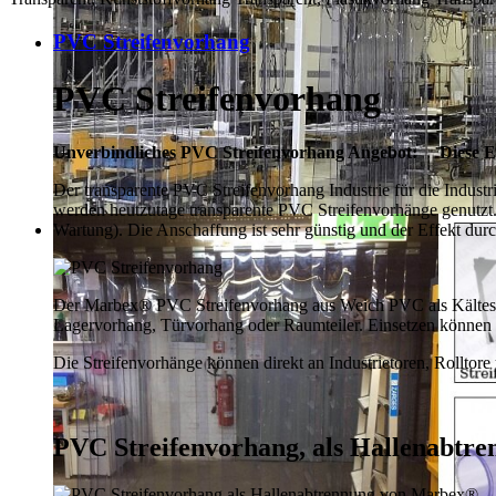
PVC Streifenvorhang
PVC Streifenvorhang
Unverbindliches PVC Streifenvorhang Angebot:
Diese E
Der transparente PVC Streifenvorhang Industrie für die Indust
werden heutzutage transparente PVC Streifenvorhänge genutzt. 
Wartung). Die Anschaffung ist sehr günstig und der Effekt du
Der Marbex® PVC Streifenvorhang aus Weich PVC als Kältesc
Lagervorhang, Türvorhang oder Raumteiler. Einsetzen können 
Die Streifenvorhänge können direkt an Industrietoren, Rolltore
PVC Streifenvorhang, als Hallenabtr