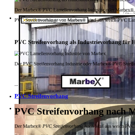
Der Marbex® PVC Lamellenvorhang Industrie oder Marbex® P
PVC Streifenvorhänge von Marbex® sind aus weich PVC Lamell
PVC Streifenvorhang als Industrievorhang für H
Der PVC Streifenvorhang Industrie oder Marbex® PVC Streifenv
...
PVC Streifenvorhang
PVC Streifenvorhang nach 
Der Marbex®
PVC Streifenvorhang nach Maß
aus weich PVC Ku