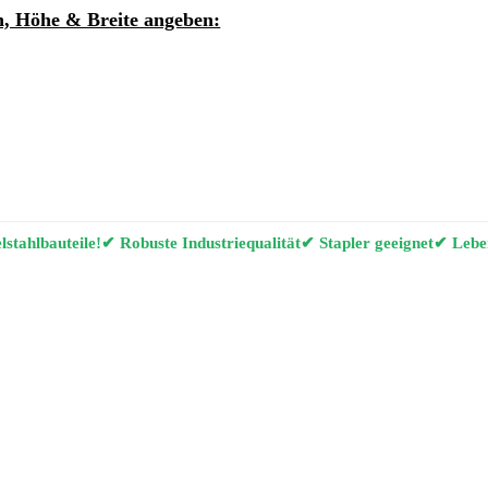
, Höhe & Breite angeben:
ung per E-Mail anfordern
g Konfigurator
stahlbauteile!
✔ Robuste Industriequalität
✔ Stapler geeignet
✔ Leben