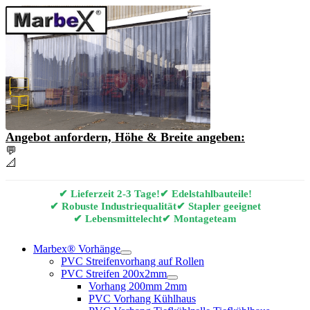
Angebot anfordern, Höhe & Breite angeben:
💬
Angebot & Beratung per E-Mail anfordern
📐
Marbex® Vorhang Konfigurator
✔ Lieferzeit 2-3 Tage!
✔ Edelstahlbauteile!
✔ Robuste Industriequalität
✔ Stapler geeignet
✔ Lebensmittelecht
✔ Montageteam
Marbex® Vorhänge
PVC Streifenvorhang auf Rollen
PVC Streifen 200x2mm
Vorhang 200mm 2mm
PVC Vorhang Kühlhaus