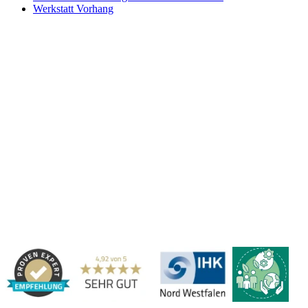
Werkstatt Vorhang
Kontakt
|
Impressum
|
Datenschutzerklärung
|
AGB / Widerruf
| ©
1999–
2026
Marbex® GmbH - Alle Rechte vorbehalten.
Technische Dokumentation:
Vereinfachte Montageanleitung (PDF)
|
Technisches Datenblatt
|
Konformität (Food/Pharma)
|
Rezensionen auf
Google ansehen
Haben Sie Fragen?
Gerne beraten wir Sie persönlich zu unseren PVC-
Streifenvorhängen und Industrievorhängen.
Adresse:
Marbex® GmbH | Am Schornacker 52 | 46485 Wesel,
Deutschland | Tel.: 0281 / 20 67 917 - 0