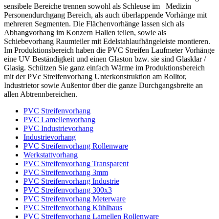
sensibele Bereiche trennen sowohl als Schleuse im Medizin
Personendurchgang Bereich, als auch überlappende Vorhänge mit
mehreren Segmenten. Die Flächenvorhänge lassen sich als
Abhangvorhang im Konzern Hallen teilen, sowie als
Schiebevorhang Raumteiler mit Edelstahlaufhängeleiste montieren.
Im Produktionsbereich haben die PVC Streifen Laufmeter Vorhänge
eine UV Beständigkeit und einen Glaston bzw. sie sind Glasklar /
Glasig. Schützen Sie ganz einfach Wärme im Produktionsbereich
mit der PVc Streifenvorhang Unterkonstruktion am Rolltor,
Industrietor sowie Außentor über die ganze Durchgangsbreite an
allen Abtrennbereichen.
PVC Streifenvorhang
PVC Lamellenvorhang
PVC Industrievorhang
Industrievorhang
PVC Streifenvorhang Rollenware
Werkstattvorhang
PVC Streifenvorhang Transparent
PVC Streifenvorhang 3mm
PVC Streifenvorhang Industrie
PVC Streifenvorhang 300x3
PVC Streifenvorhang Meterware
PVC Streifenvorhang Kühlhaus
PVC Streifenvorhang Lamellen Rollenware