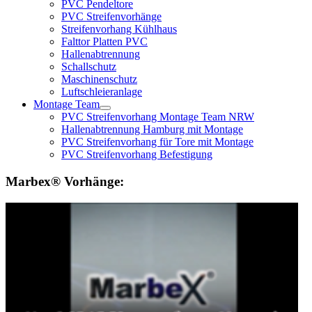
PVC Pendeltore
PVC Streifenvorhänge
Streifenvorhang Kühlhaus
Falttor Platten PVC
Hallenabtrennung
Schallschutz
Maschinenschutz
Luftschleieranlage
Montage Team
PVC Streifenvorhang Montage Team NRW
Hallenabtrennung Hamburg mit Montage
PVC Streifenvorhang für Tore mit Montage
PVC Streifenvorhang Befestigung
Marbex® Vorhänge: