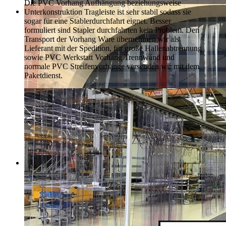
Die PVC Vorhang Aufhängung beziehungsweise
Unterkonstruktion Tragleiste ist sehr stabil sodass sie
sogar für eine Stablerdurchfahrt eignet. Besser
formuliert sind Stapler durchfahrten kein Problem. Den
Transport der Vorhang Ware übernehmen wir als
Lieferant mit der Spedition, für große Hallenabtrennung
sowie PVC Werkstatt Vorhang Trennwand und
normale PVC Streifenvorhänge versenden wir mit dem
Paketdienst.