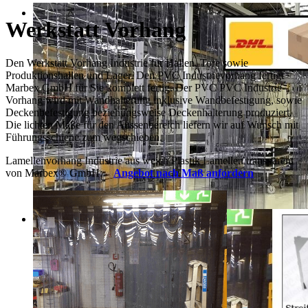
Werkstatt Vorhang
Den Werkstatt Vorhang Industrie für Hallen, Tore sowie
Produktionshallen und Lager. Den PVC Industrievorhang fertigt
Marbex GmbH für Sie komplett fertig. Der PVC PVC Industrie-
Vorhang wird mit Wandhalterung inklusive Wandbefestigung, sowie
Deckenbefestigung beziehungsweise Deckenhalterung produziert.
Die lichten Maße für den Aussenbereich liefern wir auf Wunsch mit
Führungsschiene zum wegschieben.
Lamellenvorhang Industrie aus weich Plastik Lamellen transparent
von Marbex
®
GmbH:
Angebot nach Maß anfordern