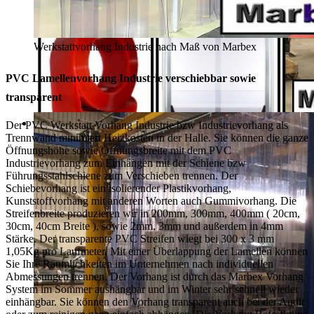
Werkstattvorhang Industrie nach Maß von Marbex
PVC Lamellenvorhang Industrie verschiebbar sowie
transparent
Der PVC Werkstatt Vorhang Industrie bzw Industrievorhang als
Trennwand minimiert Heizkosten in der Halle. Sie können die ganze
Öffnungshöhe sowie Öffnungsbreite mit dem PVC
Industrievorhang zum Einhängen mit der Schiene bzw
Führungsstahlschiene zum Verschieben trennen. Der
Schiebevorhang ist ein isolierender Plastikvorhang,
Kunststoffvorhang mit anderen Worten auch Gummivorhang. Die
Streifenbreite produzieren wir in 200mm, 300mm, 400mm ( 20cm,
30cm, 40cm Breite ), sowie 2mm, 3mm und außerdem in 4mm
Stärke. Der transparente PVC Streifen wiegt bei 300 x 3 mm
1,05Kg pro Laufmeter. Mit einer Überlappung der Lamellen können
Sie Ihre Räumlichkeiten im Unternehmen nach individuellen
Abmessungen trennen. Der Vorhang ist durch das Marbex Vorhang
System im Sommer aushängbar und im Winter sehr schnell wieder
einhängbar. Sie können den Vorhang transparent auch bei der Audit