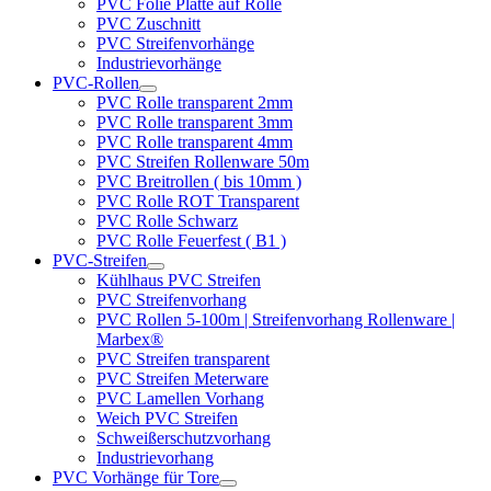
PVC Folie Platte auf Rolle
PVC Zuschnitt
PVC Streifenvorhänge
Industrievorhänge
PVC-Rollen
PVC Rolle transparent 2mm
PVC Rolle transparent 3mm
PVC Rolle transparent 4mm
PVC Streifen Rollenware 50m
PVC Breitrollen ( bis 10mm )
PVC Rolle ROT Transparent
PVC Rolle Schwarz
PVC Rolle Feuerfest ( B1 )
PVC-Streifen
Kühlhaus PVC Streifen
PVC Streifenvorhang
PVC Rollen 5-100m | Streifenvorhang Rollenware |
Marbex®
PVC Streifen transparent
PVC Streifen Meterware
PVC Lamellen Vorhang
Weich PVC Streifen
Schweißerschutzvorhang
Industrievorhang
PVC Vorhänge für Tore