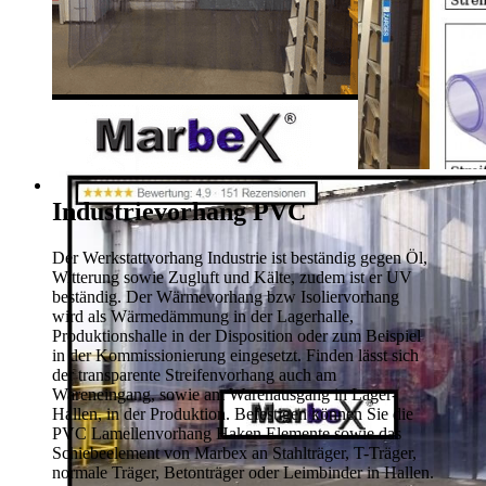
Industrievorhang PVC
Der Werkstattvorhang Industrie ist beständig gegen Öl,
Witterung sowie Zugluft und Kälte, zudem ist er UV
beständig. Der Wärmevorhang bzw Isoliervorhang
wird als Wärmedämmung in der Lagerhalle,
Produktionshalle in der Disposition oder zum Beispiel
in der Kommissionierung eingesetzt. Finden lässt sich
der transparente Streifenvorhang auch am
Wareneingang, sowie am Warenausgang in Lager-
Hallen, in der Produktion. Befestigen können Sie die
PVC Lamellenvorhang Haken Elemente sowie das
Schiebeelement von Marbex an Stahlträger, T-Träger,
normale Träger, Betonträger oder Leimbinder in Hallen.