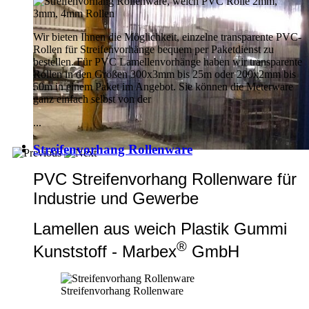
Wir bieten Ihnen die Möglichkeit, einzelne transparente PVC-
Rollen für Streifenvorhänge bequem per Paketdienst zu
bestellen. Für PVC Lamellenvorhänge haben wir transparente
Rollen in den Größen 300x3mm bis 25m oder 200x2mm bis
50m in einem Paket im Angebot. Sie können die Meterware
ganz einfach selbst von der
...
Streifenvorhang Rollenware
PVC Streifenvorhang Rollenware für
Industrie und Gewerbe
Lamellen aus weich Plastik Gummi
®
Kunststoff - Marbex
GmbH
Streifenvorhang Rollenware