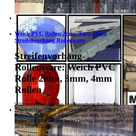
Hallenvorhang ist transparent und nach Maß.
...
Weich PVC Rollen 2mm, 3mm, 4mm
Streifenvorhang Rollenware
Streifenvorhang
Rollenware: Weich PVC
Rolle 2mm, 3mm, 4mm
Rollen
Willkommen bei unserem Streifenvorhang Rollenware
Angebot! Hier finden Sie hochwertige transparente PVC-
Rollen in den Größen 2mm, 3mm und 4mm. Unsere PVC-
Rollen sind nicht nur von bester Qualität, sondern eignen sich
auch ideal als Lagerware.