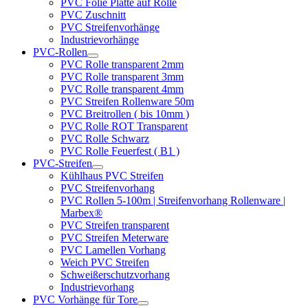
PVC Folie Platte auf Rolle
PVC Zuschnitt
PVC Streifenvorhänge
Industrievorhänge
PVC-Rollen
PVC Rolle transparent 2mm
PVC Rolle transparent 3mm
PVC Rolle transparent 4mm
PVC Streifen Rollenware 50m
PVC Breitrollen ( bis 10mm )
PVC Rolle ROT Transparent
PVC Rolle Schwarz
PVC Rolle Feuerfest ( B1 )
PVC-Streifen
Kühlhaus PVC Streifen
PVC Streifenvorhang
PVC Rollen 5-100m | Streifenvorhang Rollenware |
Marbex®
PVC Streifen transparent
PVC Streifen Meterware
PVC Lamellen Vorhang
Weich PVC Streifen
Schweißerschutzvorhang
Industrievorhang
PVC Vorhänge für Tore