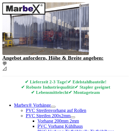
Angebot anfordern, Höhe & Breite angeben:
💬
Angebot & Beratung per E-Mail anfordern
📐
Marbex® Vorhang Konfigurator
✔ Lieferzeit 2-3 Tage!
✔ Edelstahlbauteile!
✔ Robuste Industriequalität
✔ Stapler geeignet
✔ Lebensmittelecht
✔ Montageteam
Marbex® Vorhänge
PVC Streifenvorhang auf Rollen
PVC Streifen 200x2mm
Vorhang 200mm 2mm
PVC Vorhang Kühlhaus