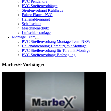
PVC Pendeltore
PVC Streifenvorhänge
Streifenvorhang Kühlhaus
Falttor Platten PVC
Hallenabtrennung
Schallschutz
Maschinenschutz
Luftschleieranlage
Montage Team
PVC Streifenvorhang Montage Team NRW
Hallenabtrennung Hamburg mit Montage
PVC Streifenvorhang für Tore mit Montage
PVC Streifenvorhang Befestigung
Marbex® Vorhänge: