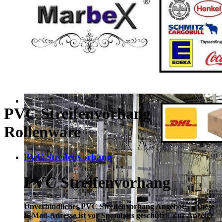
PVC Streifenvorhang
Rollenware
PVC Streifenvorhang
PVC Streifenvorhang
Unverbindliches PVC Streifenvorhang Angebot:
Diese
E-Mail-Adresse ist vor Spambots geschützt! Zur Anzeige