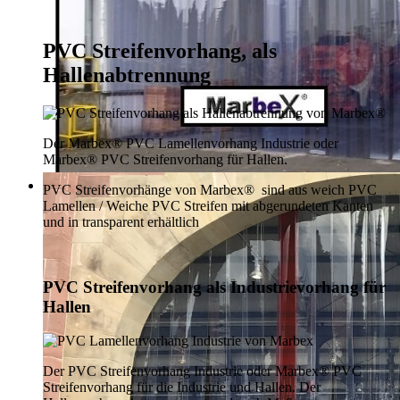
PVC Streifenvorhang, als
Hallenabtrennung
Der Marbex® PVC Lamellenvorhang Industrie oder
Marbex® PVC Streifenvorhang für Hallen.
PVC Streifenvorhänge von Marbex® sind aus weich PVC
Lamellen / Weiche PVC Streifen mit abgerundeten Kanten
und in transparent erhältlich
PVC Streifenvorhang als Industrievorhang für
Hallen
Der PVC Streifenvorhang Industrie oder Marbex® PVC
Streifenvorhang für die Industrie und Hallen. Der