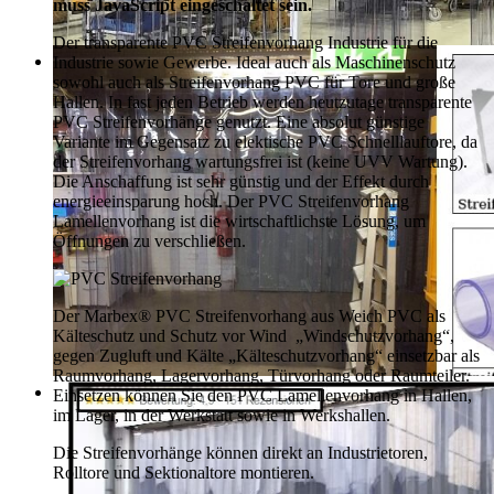
muss JavaScript eingeschaltet sein.
Der transparente PVC Streifenvorhang Industrie für die
Industrie sowie Gewerbe. Ideal auch als Maschinenschutz
sowohl auch als Streifenvorhang PVC für Tore und große
Hallen. In fast jeden Betrieb werden heutzutage transparente
PVC Streifenvorhänge genutzt. Eine absolut günstige
Variante im Gegensatz zu elektische PVC Schnelllauftore, da
der Streifenvorhang wartungsfrei ist (keine UVV Wartung).
Die Anschaffung ist sehr günstig und der Effekt durch
energieeinsparung hoch. Der PVC Streifenvorhang
Lamellenvorhang ist die wirtschaftlichste Lösung, um
Öffnungen zu verschließen.
Der Marbex® PVC Streifenvorhang aus Weich PVC als
Kälteschutz und Schutz vor Wind „Windschutzvorhang“,
gegen Zugluft und Kälte „Kälteschutzvorhang“ einsetzbar als
Raumvorhang, Lagervorhang, Türvorhang oder Raumteiler.
Einsetzen können Sie den PVC Lamellenvorhang in Hallen,
im Lager, in der Werkstatt sowie in Werkshallen.
Die Streifenvorhänge können direkt an Industrietoren,
Rolltore und Sektionaltore montieren.