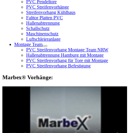
PVC Pendeltore
PVC Streifenvorhänge
Streifenvorhang Kühlhaus
Falttor Platten PVC
Hallenabtrennung
Schallschutz
Maschinenschutz
Luftschleieranlage
Montage Team
PVC Streifenvorhang Montage Team NRW
Hallenabtrennung Hamburg mit Montage
PVC Streifenvorhang für Tore mit Montage
PVC Streifenvorhang Befestigung
Marbex® Vorhänge: