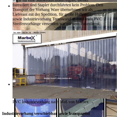
sogar für eine Stablerdurchfahrt eignet. Besser
formuliert sind Stapler durchfahrten kein Problem. Den
Transport der Vorhang Ware übernehmen wir als
Lieferant mit der Spedition, für große Hallenabtrennung
sowie Industrievorhang Trennwand und normale PVC
Streifenvorhänge versenden wir mit dem Paketdienst.
PVC Industrievorhang nach Maß von Marbex
Industrievorhang verschiebbar sowie transparent