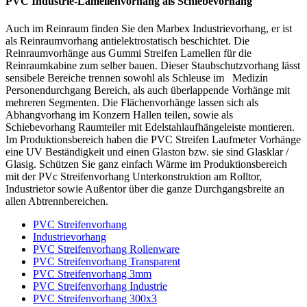
PVC Industrie-Lamellenvorhang als Schiebevorhang
Auch im Reinraum finden Sie den Marbex Industrievorhang, er ist
als Reinraumvorhang antielektrostatisch beschichtet. Die
Reinraumvorhänge aus Gummi Streifen Lamellen für die
Reinraumkabine zum selber bauen. Dieser Staubschutzvorhang lässt
sensibele Bereiche trennen sowohl als Schleuse im Medizin
Personendurchgang Bereich, als auch überlappende Vorhänge mit
mehreren Segmenten. Die Flächenvorhänge lassen sich als
Abhangvorhang im Konzern Hallen teilen, sowie als
Schiebevorhang Raumteiler mit Edelstahlaufhängeleiste montieren.
Im Produktionsbereich haben die PVC Streifen Laufmeter Vorhänge
eine UV Beständigkeit und einen Glaston bzw. sie sind Glasklar /
Glasig. Schützen Sie ganz einfach Wärme im Produktionsbereich
mit der PVc Streifenvorhang Unterkonstruktion am Rolltor,
Industrietor sowie Außentor über die ganze Durchgangsbreite an
allen Abtrennbereichen.
PVC Streifenvorhang
Industrievorhang
PVC Streifenvorhang Rollenware
PVC Streifenvorhang Transparent
PVC Streifenvorhang 3mm
PVC Streifenvorhang Industrie
PVC Streifenvorhang 300x3