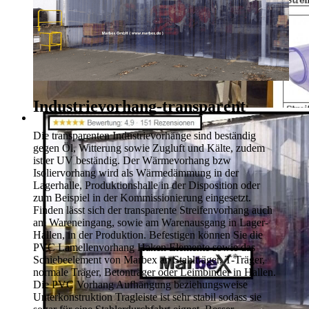
Industrievorhang-transparent
Die transparenten Industrievorhänge sind beständig
gegen Öl, Witterung sowie Zugluft und Kälte, zudem
ist er UV beständig. Der Wärmevorhang bzw
Isoliervorhang wird als Wärmedämmung in der
Lagerhalle, Produktionshalle in der Disposition oder
zum Beispiel in der Kommissionierung eingesetzt.
Finden lässt sich der transparente Streifenvorhang auch
am Wareneingang, sowie am Warenausgang in Lager-
Hallen, in der Produktion. Befestigen können Sie die
PVC Lamellenvorhang Haken Elemente sowie das
Schiebeelement von Marbex an Stahlträger, T-Träger,
normale Träger, Betonträger oder Leimbinder in Hallen.
Die PVC Vorhang Aufhängung beziehungsweise
Unterkonstruktion Tragleiste ist sehr stabil sodass sie