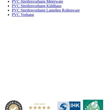
PVC Streifenvorhang Meterware
PVC Streifenvorhang Kühlhaus
PVC Streifenvorhang Lamellen Rollenware
PVC Vorhang
Kontakt
|
Impressum
|
Datenschutzerklärung
|
AGB / Widerruf
| ©
1999–
2026
Marbex® GmbH - Alle Rechte vorbehalten.
Technische Dokumentation:
Vereinfachte Montageanleitung (PDF)
|
Technisches Datenblatt
|
Konformität (Food/Pharma)
|
Rezensionen auf
Google ansehen
Haben Sie Fragen?
Gerne beraten wir Sie persönlich zu unseren PVC-
Streifenvorhängen und Industrievorhängen.
Adresse:
Marbex® GmbH | Am Schornacker 52 | 46485 Wesel,
Deutschland | Tel.: 0281 / 20 67 917 - 0