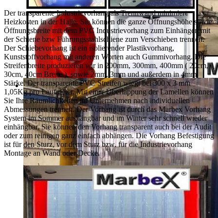
Der transparente Industrievorhang als Trennwand minimiert
Heizkosten in der Halle. Sie können die ganze Öffnungshöhe sowie
Öffnungsbreite mit dem PVC Industrievorhang zum Einhängen mit
der Schiene bzw Führungsstahlschiene zum Verschieben trennen.
Der Schiebevorhang ist ein isolierender Plastikvorhang,
Kunststoffvorhang mit anderen Worten auch Gummivorhang. Die
Streifenbreite produzieren wir in 200mm, 300mm, 400mm ( 20cm,
30cm, 40cm Breite ), sowie 2mm, 3mm und außerdem in 4mm
Stärke. Der transparente PVC Streifen wiegt bei 300 x 3 mm
1,05Kg pro Laufmeter. Mit einer Überlappung der Lamellen können
Sie Ihre Räumlichkeiten im Unternehmen nach individuellen
Abmessungen trennen. Der Vorhang ist durch das Marbex Vorhang
System im Sommer aushängbar und im Winter sehr schnell wieder
einhängbar. Sie können den Vorhang transparent auch bei der Audit
oder zum reinigen ganz einfach abhängen. Die Vorhang Befestigung
ist für den Sturz, vor dem Sturz bzw. für die Industrievorhang
Montage an Wand oder Decke.