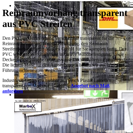
Reinraumvorhang transparent
aus PVC Streifen
Den PVC Industrievorhang verschiebbar transparent für die
Reinraumkabine und Pharma Reinräume. den Reinraum
Streifenvorhang fertigt Marbex GmbH für Sie komplett fertig. Der
PVC wird mit Wandhalterung inklusive Wandbefestigung, sowie
Deckenbefestigung beziehungsweise Deckenhalterung produziert.
Die lichten Maße für den Aussenbereich liefern wir auf Wunsch mit
Führungsschiene zum wegschieben.
Industrievorhang verschiebbar aus weich Plastik Lamellen
transparent von Marbex
®
GmbH:
Angebot nach Maß
anfordern