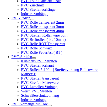
PVC Folie Platte auf Rolle
PVC Zuschnitt
PVC Streifenvorhänge
Industrievorhänge
PVC-Rollen
PVC Rolle transparent 2mm
PVC Rolle transparent 3mm
PVC Rolle transparent 4mm
PVC Streifen Rollenware 50m
PVC Breitrollen ( bis 10mm )
PVC Rolle ROT Transparent
PVC Rolle Schwarz
PVC Rolle Feuerfest ( B1 )
PVC-Streifen
Kühlhaus PVC Streifen
PVC Streifenvorhang
PVC Rollen 5-100m | Streifenvorhang Rollenware |
Marbex®
PVC Streifen transparent
PVC Streifen Meterware
PVC Lamellen Vorhang
Weich PVC Streifen
Schweißerschutzvorhang
Industrievorhang
PVC Vorhänge für Tore