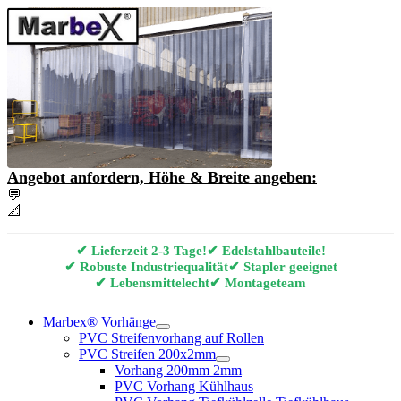
Angebot anfordern, Höhe & Breite angeben:
💬
Angebot & Beratung per E-Mail anfordern
📐
Marbex® Vorhang Konfigurator
✔ Lieferzeit 2-3 Tage!
✔ Edelstahlbauteile!
✔ Robuste Industriequalität
✔ Stapler geeignet
✔ Lebensmittelecht
✔ Montageteam
Marbex® Vorhänge
PVC Streifenvorhang auf Rollen
PVC Streifen 200x2mm
Vorhang 200mm 2mm
PVC Vorhang Kühlhaus