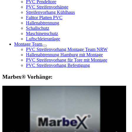
PVC Pendeltore
PVC Streifenvorhänge
Streifenvorhang Kühlhaus
Falttor Platten PVC
Hallenabtrennung
Schallschutz
Maschinenschutz
Luftschleieranlage
Montage Team
PVC Streifenvorhang Montage Team NRW
Hallenabtrennung Hamburg mit Montage
PVC Streifenvorhang für Tore mit Montage
PVC Streifenvorhang Befestigung
Marbex® Vorhänge: