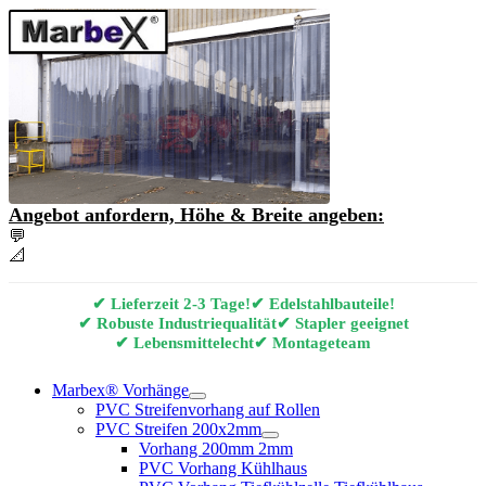
Angebot anfordern, Höhe & Breite angeben:
💬
Angebot & Beratung per E-Mail anfordern
📐
Marbex® Vorhang Konfigurator
✔ Lieferzeit 2-3 Tage!
✔ Edelstahlbauteile!
✔ Robuste Industriequalität
✔ Stapler geeignet
✔ Lebensmittelecht
✔ Montageteam
Marbex® Vorhänge
PVC Streifenvorhang auf Rollen
PVC Streifen 200x2mm
Vorhang 200mm 2mm
PVC Vorhang Kühlhaus