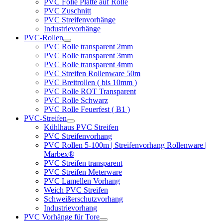
PVC Folie Platte auf Rolle
PVC Zuschnitt
PVC Streifenvorhänge
Industrievorhänge
PVC-Rollen
PVC Rolle transparent 2mm
PVC Rolle transparent 3mm
PVC Rolle transparent 4mm
PVC Streifen Rollenware 50m
PVC Breitrollen ( bis 10mm )
PVC Rolle ROT Transparent
PVC Rolle Schwarz
PVC Rolle Feuerfest ( B1 )
PVC-Streifen
Kühlhaus PVC Streifen
PVC Streifenvorhang
PVC Rollen 5-100m | Streifenvorhang Rollenware |
Marbex®
PVC Streifen transparent
PVC Streifen Meterware
PVC Lamellen Vorhang
Weich PVC Streifen
Schweißerschutzvorhang
Industrievorhang
PVC Vorhänge für Tore