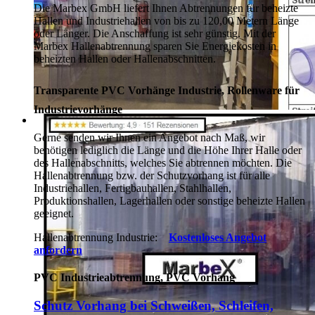
Die Marbex GmbH liefert Ihnen Abtrennungen für beheizte
Hallen und Industriehallen von bis zu 120,00 Metern Länge
oder Länger. Die Anschaffung ist sehr günstig. Mit der
Marbex Hallenabtrennung sparen Sie Energiekosten in
beheizten Hallen oder Hallenabschnitten.
Transparente PVC Vorhänge Industrie, Rollenware für
Industrievorhänge
Gerne senden wir Ihnen ein Angebot nach Maß, wir
benötigen lediglich die Länge und die Höhe Ihrer Halle oder
des Hallenabschnitts, welches Sie abtrennen möchten. Die
Hallenabtrennung bzw. der Schutzvorhang ist für alle
Industriehallen, Fertigbauhallen, Stahlhallen,
Produktionshallen, Lagerhallen oder sonstige beheizte Hallen
geeignet.
Hallenabtrennung Industrie:
Kostenloses Angebot
anfordern
PVC Industrieabtrennung, PVC Vorhang
Schutz Vorhang bei Schweißen, Schleifen,