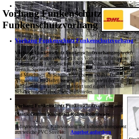
Vorhang Funkenschutz
Funkenschutzvorhang
Vorhang Funkenschutz Funkenschutzvorhang
Vorhang Funkenschutz Funkenschutzvorhang
aus weich
Kunststoff Plane von Marbex® als Vorhang, für langsame
Hallentore, als Energieschutz (
Schutz:
Kälte, Wärme, Schall,
Geruch, Spritz- & Zugluft ) Der Schutzvorhang gegen Wind
und Maschinen als Schallschutz ( bis zu -32db). Die
Abtrennung für Hallen ist sehr wirtschaftlich in der
Anschaffung, sehr schnell montiert und eignet sich als
Schallschutzvorhang sowie Hallenteiler.
Vorhang Funkenschutz Funkenschutzvorhang aus
Plastik Gummi Kunststoff Rollen Rollenware
Industrievorhang, Kältevorhang Tor Industrie transparent
aus weiche PVC Streifen:
Angebot anfordern