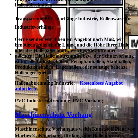
Hallenabschnitten.
Transparente PVC Vorhänge Industrie, Rollenware für
Industrievorhänge
Gerne senden wir Ihnen ein Angebot nach Maß, wir
benötigen lediglich die Länge und die Höhe Ihrer Halle
oder des Hallenabschnitts, welches Sie abtrennen
möchten. Die Hallenabtrennung bzw. der Schutzvorhang
ist für alle Industriehallen, Fertigbauhallen, Stahlhallen,
Produktionshallen, Lagerhallen oder sonstige beheizte
Hallen geeignet.
Hallenabtrennung Industrie:
Kostenloses Angebot
anfordern
PVC Industrieabtrennung, PVC Vorhang
Maschinenschutz Vorhang
Maschinenschutz Vorhang
aus weich Kunststoff Plane von
Marbex® als Vorhang, für langsame Hallentore, als