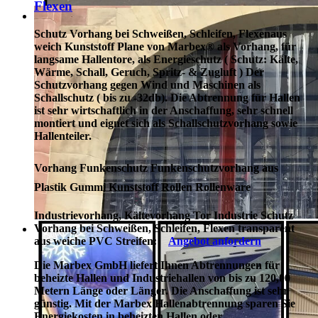
Flexen
Schutz Vorhang bei Schweißen, Schleifen, Flexen
aus
weich Kunststoff Plane von Marbex® als Vorhang, für
langsame Hallentore, als Energieschutz (
Schutz:
Kälte,
Wärme, Schall, Geruch, Spritz- & Zugluft ) Der
Schutzvorhang gegen Wind und Maschinen als
Schallschutz ( bis zu -32db). Die Abtrennung für Hallen
ist sehr wirtschaftlich in der Anschaffung, sehr schnell
montiert und eignet sich als Schallschutzvorhang sowie
Hallenteiler.
Vorhang Funkenschutz Funkenschutzvorhang aus
Plastik Gummi Kunststoff Rollen Rollenware
Industrievorhang, Kältevorhang Tor Industrie Schutz
Vorhang bei Schweißen, Schleifen, Flexen transparent
aus weiche PVC Streifen:
Angebot anfordern
Die Marbex GmbH liefert Ihnen Abtrennungen für
beheizte Hallen und Industriehallen von bis zu 120,00
Metern Länge oder Länger. Die Anschaffung ist sehr
günstig. Mit der Marbex Hallenabtrennung sparen Sie
Energiekosten in beheizten Hallen oder