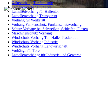
Kältevorhang Tor Industrie
Lamellenvorhang für Tore
Lamellenvorhang für Hallentor
Lamellenvorhang Transparent
Vorhang für Werkstatt
Vorhang Funkenschutz Funkenschutzvorhang
Schutz Vorhang bei Schweißen, Schleifen, Flexen
Maschinenschutz Vorhang
Windschutz Vorhang Tor, Halle, Produktion
Windschutz Vorhang Industrie
Windschutz Vorhang Landwirtschaft
Vorhänge für Tore
Lamellenvorhänge für Industrie und Gewerbe
Kontakt
|
Impressum
|
Datenschutzerklärung
|
AGB / Widerruf
| ©
1999–
2026
Marbex® GmbH - Alle Rechte vorbehalten.
Technische Dokumentation:
Vereinfachte Montageanleitung (PDF)
|
Technisches Datenblatt
|
Konformität (Food/Pharma)
|
Rezensionen auf
Google ansehen
Haben Sie Fragen?