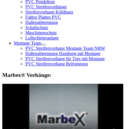
PVC Pendeltore
PVC Streifenvorhänge
Streifenvorhang Kühlhaus
Falttor Platten PVC
Hallenabtrennung
Schallschutz
Maschinenschutz
Luftschleieranlage
Montage Team
PVC Streifenvorhang Montage Team NRW
Hallenabtrennung Hamburg mit Montage
PVC Streifenvorhang für Tore mit Montage
PVC Streifenvorhang Befestigung
Marbex® Vorhänge: