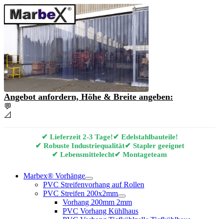
Angebot anfordern, Höhe & Breite angeben:
💬
Angebot & Beratung per E-Mail anfordern
📐
Marbex® Vorhang Konfigurator
✔ Lieferzeit 2-3 Tage!
✔ Edelstahlbauteile!
✔ Robuste Industriequalität
✔ Stapler geeignet
✔ Lebensmittelecht
✔ Montageteam
Marbex® Vorhänge
PVC Streifenvorhang auf Rollen
PVC Streifen 200x2mm
Vorhang 200mm 2mm
PVC Vorhang Kühlhaus