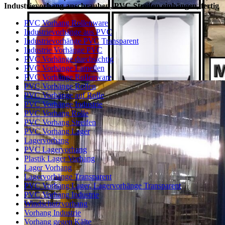
Industrievorhang anschrauben, PVC Streifen einhängen, fertig
PVC Vorhang Rollenware
Industrievorhänge aus PVC
Industrievorhänge PVC Transparent
Industrie Vorhänge PVC
PVC Vorhänge durchsichtig
PVC Vorhänge Lamellen
PVC Vorhänge Rollenware
PVC Vorhänge Rollen
PVC Vorhänge auf Rolle
PVC Vorhänge Industrie
PVC Vorhang Rolle
PVC Vorhang Streifen
PVC Vorhang Lager
Lagervorhang
PVC Lagervorhang
Plastik Lager Vorhang
Lager Vorhang
Lagervorhänge Transparent
PVC Vorhang Lager, Lagervorhänge Transparent
PVC Vorhang Industrie
Windschutzvorhang
Vorhang Industrie
Vorhang gegen Kälte