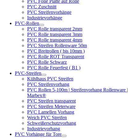
PVC Folie Platte auf Rolle
PVC Zuschnitt
PVC Streifenvorhänge
Industrievorhänge
PVC-Rollen
PVC Rolle transparent 2mm
PVC Rolle transparent 3mm
PVC Rolle transparent 4mm
PVC Streifen Rollenware 50m
PVC Breitrollen ( bis 10mm )
PVC Rolle ROT Transparent
PVC Rolle Schwarz
PVC Rolle Feuerfest ( B1 )
PVC-Streifen
Kühlhaus PVC Streifen
PVC Streifenvorhang
PVC Rollen 5-100m | Streifenvorhang Rollenware |
Marbex®
PVC Streifen transparent
PVC Streifen Meterware
PVC Lamellen Vorhang
Weich PVC Streifen
Schweißerschutzvorhang
Industrievorhang
PVC Vorhänge für Tore