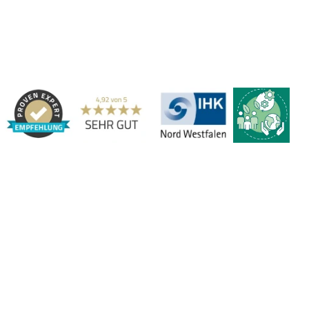
Gerne beraten wir Sie persönlich zu unseren PVC-
Streifenvorhängen und Industrievorhängen.
Adresse:
Marbex® GmbH | Am Schornacker 52 | 46485 Wesel,
Deutschland | Tel.: 0281 / 20 67 917 - 0