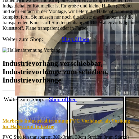
Hallentrennwände, Industrieplane, Streifenvorhang Hersteller. Der
Industriehallen Raumteiler ist für große und kleine Hallen geeignet
und sehr einfach in der Montage, wir liefern die Hallenabtrennung
komplett ferti, Sie müssen nur noch die Leiste anschrauben und die
transparenten Kunststoff Streifen einhängen. Der Hallenvorhang aus
Kunststoff, Plane transparent oder in Farbe.
Weiter zum Shop:
Shop öffnen
Industrievorhang verschiebbar,
Industrievorhänge zum schieben,
Industrievorhänge
Weiter zum Shop:
Shop öffnen
Marbex® Industrieabtrennung PVC Vorhänge, als Vorhang
für Hallen und Industrie
PVC Streifen transparent 300x3mm, 30cm Streifen 3mm Stärke)