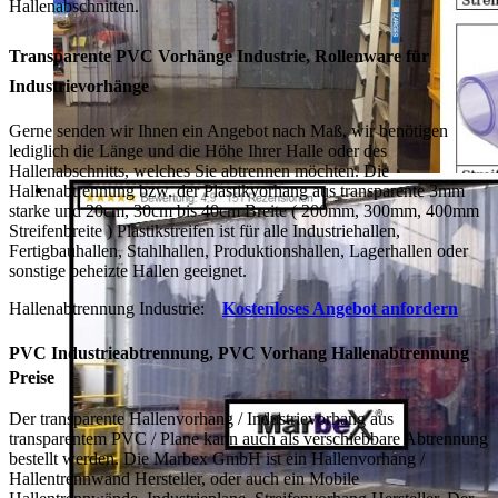
Hallenabschnitten.
Transparente PVC Vorhänge Industrie, Rollenware für
Industrievorhänge
Gerne senden wir Ihnen ein Angebot nach Maß, wir benötigen
lediglich die Länge und die Höhe Ihrer Halle oder des
Hallenabschnitts, welches Sie abtrennen möchten. Die
Hallenabtrennung bzw. der Plastikvorhang aus transparente 3mm
starke und 20cm, 30cm bis 40cm Breite ( 200mm, 300mm, 400mm
Streifenbreite ) Plastikstreifen ist für alle Industriehallen,
Fertigbauhallen, Stahlhallen, Produktionshallen, Lagerhallen oder
sonstige beheizte Hallen geeignet.
Hallenabtrennung Industrie:
Kostenloses Angebot anfordern
PVC Industrieabtrennung, PVC Vorhang
Hallenabtrennung
Preise
Der transparente Hallenvorhang / Industrievorhang aus
transparentem PVC / Plane kann auch als verschiebbare Abtrennung
bestellt werden. Die Marbex GmbH ist ein Hallenvorhang /
Hallentrennwand Hersteller, oder auch ein Mobile