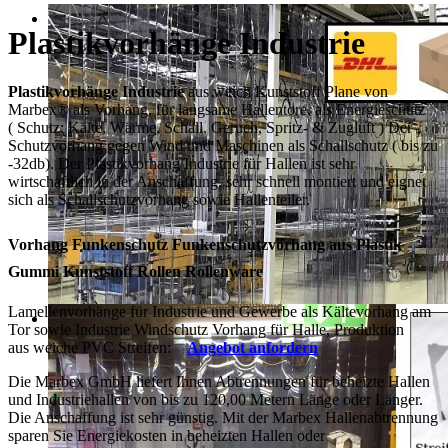
Plastikvorhänge Industrie
Plastikvorhänge Industrie
aus weich Kunststoff Plane von
Marbex® als Vorhang, für langsame Hallentore, als Energieschutz
(
Schutz:
Kälte, Wärme, Schall, Geruch, Spritz- & Zugluft ) Der
Schutzvorhang gegen Wind und Maschinen als Schallschutz ( bis zu
-32db). Der Plastikvorhang Industrie für Hallen ist sehr
wirtschaftlich in der Anschaffung, sehr schnell montiert und eignet
sich als Schallschutzvorhang sowie Hallenteiler.
Vorhang Funkenschutz Funkenschutzvorhang aus Plastik
Gummi Kunststoff Rollen Rollenware
Lamellenvorhänge für Industrie und Gewerbe als Kältevorhang am
Tor sowie Industrie Windschutz Vorhang für Halle, Produktion
aus weiche PVC Streifen:
Angebot anfordern
Die Marbex GmbH liefert Ihnen Abtrennungen für beheizte Hallen
und Industriehallen von bis zu 120,00 Metern Länge oder Länger.
Die Anschaffung ist sehr günstig. Mit der Marbex Hallenabtrennung
sparen Sie Energiekosten in beheizten Hallen oder