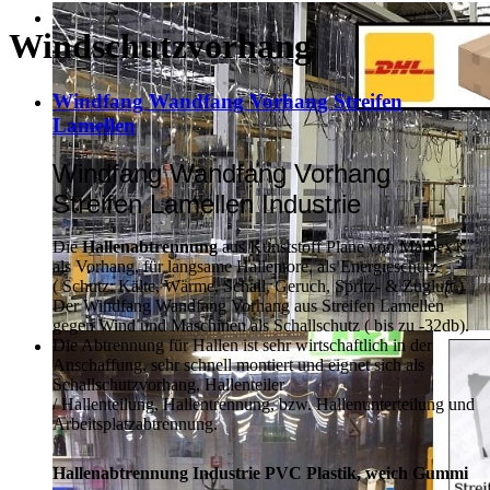
Windschutzvorhang
Windfang Wandfang Vorhang Streifen
Lamellen
Windfang Wandfang Vorhang
Streifen Lamellen Industrie
Die
Hallenabtrennung
aus Kunststoff Plane von Marbex®
als Vorhang, für langsame Hallentore, als Energieschutz
(
Schutz:
Kälte, Wärme, Schall, Geruch, Spritz- & Zugluft )
Der Windfang Wandfang Vorhang aus Streifen Lamellen
gegen Wind und Maschinen als Schallschutz ( bis zu -32db).
Die Abtrennung für Hallen ist sehr wirtschaftlich in der
Anschaffung, sehr schnell montiert und eignet sich als
Schallschutzvorhang, Hallenteiler
/
Hallenteilung,
Hallentrennung, bzw. Hallenunterteilung und
Arbeitsplatzabtrennung.
Hallenabtrennung Industrie PVC Plastik, weich Gummi