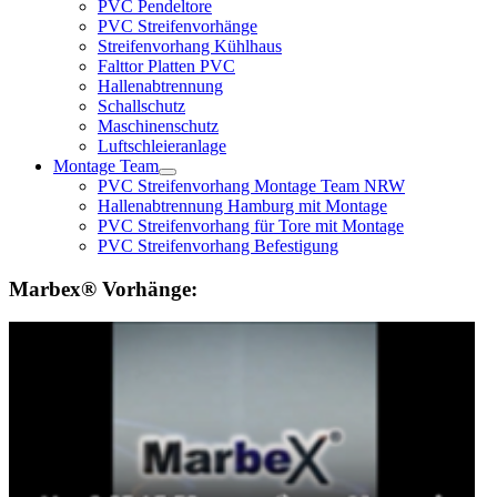
PVC Pendeltore
PVC Streifenvorhänge
Streifenvorhang Kühlhaus
Falttor Platten PVC
Hallenabtrennung
Schallschutz
Maschinenschutz
Luftschleieranlage
Montage Team
PVC Streifenvorhang Montage Team NRW
Hallenabtrennung Hamburg mit Montage
PVC Streifenvorhang für Tore mit Montage
PVC Streifenvorhang Befestigung
Marbex® Vorhänge: