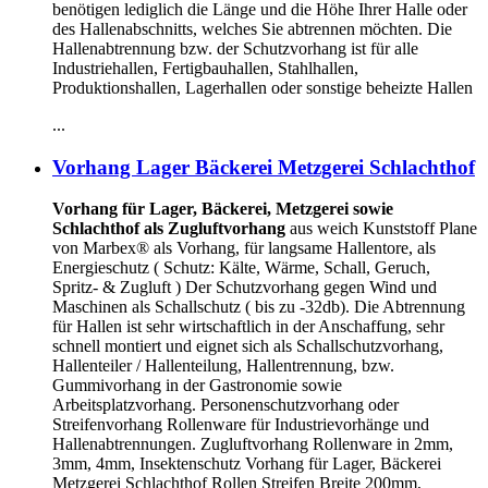
benötigen lediglich die Länge und die Höhe Ihrer Halle oder
des Hallenabschnitts, welches Sie abtrennen möchten. Die
Hallenabtrennung bzw. der Schutzvorhang ist für alle
Industriehallen, Fertigbauhallen, Stahlhallen,
Produktionshallen, Lagerhallen oder sonstige beheizte Hallen
...
Vorhang Lager Bäckerei Metzgerei Schlachthof
Vorhang für Lager, Bäckerei, Metzgerei sowie
Schlachthof als Zugluftvorhang
aus weich Kunststoff Plane
von Marbex® als Vorhang, für langsame Hallentore, als
Energieschutz (
Schutz:
Kälte, Wärme, Schall, Geruch,
Spritz- & Zugluft ) Der Schutzvorhang gegen Wind und
Maschinen als Schallschutz ( bis zu -32db). Die Abtrennung
für Hallen ist sehr wirtschaftlich in der Anschaffung, sehr
schnell montiert und eignet sich als Schallschutzvorhang,
Hallenteiler /
Hallenteilung,
Hallentrennung, bzw.
Gummivorhang in der Gastronomie sowie
Arbeitsplatzvorhang. Personenschutzvorhang oder
Streifenvorhang Rollenware für Industrievorhänge und
Hallenabtrennungen. Zugluftvorhang Rollenware in 2mm,
3mm, 4mm, Insektenschutz Vorhang für Lager, Bäckerei
Metzgerei Schlachthof Rollen Streifen Breite 200mm,