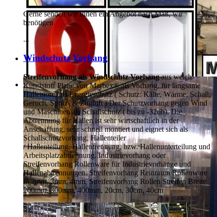
Gerne senden wir Ihnen ein Angebot nach Maß, wir
benötigen
...
Windschutz Vorhang
Streifenvorhang als Windschutz Vorhang
aus weich
Kunststoff Plane von Marbex® als Vorhang, für langsame
Hallentore, als Energieschutz (
Schutz:
Kälte, Wärme, Schall,
Geruch, Spritz- & Zugluft ) Der Schutzvorhang gegen Wind
und Maschinen als Schallschutz ( bis zu -32db). Die
Abtrennung für Hallen ist sehr wirtschaftlich in der
Anschaffung, sehr schnell montiert und eignet sich als
Schallschutzvorhang, Hallenteiler
/
Hallenteilung,
Hallentrennung, bzw. Hallenunterteilung und
Arbeitsplatzabtrennung. Industrievorhang oder
Streifenvorhang Rollenware für Industrievorhänge und
Hallenabtrennungen. Streifenvorhang Reinraum Rollenware
in 2mm, 3mm, 4mm, Streifenvorhang Rollen Streifen Breite
200mm, 300mm, 400mm, 20cm, 30cm, 40cm