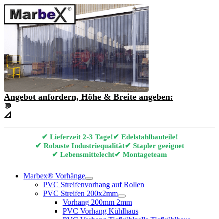
Angebot anfordern, Höhe & Breite angeben:
💬
Angebot & Beratung per E-Mail anfordern
📐
Marbex® Vorhang Konfigurator
✔ Lieferzeit 2-3 Tage!
✔ Edelstahlbauteile!
✔ Robuste Industriequalität
✔ Stapler geeignet
✔ Lebensmittelecht
✔ Montageteam
Marbex® Vorhänge
PVC Streifenvorhang auf Rollen
PVC Streifen 200x2mm
Vorhang 200mm 2mm
PVC Vorhang Kühlhaus