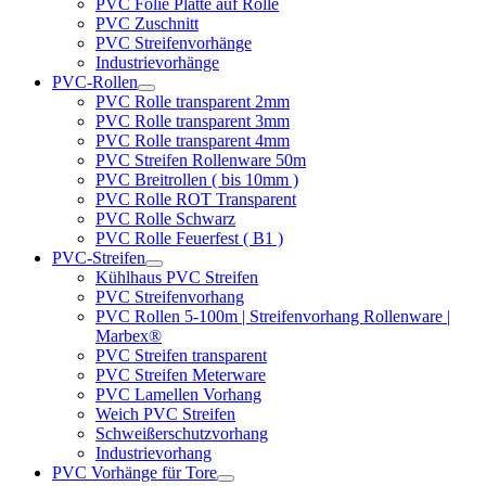
PVC Folie Platte auf Rolle
PVC Zuschnitt
PVC Streifenvorhänge
Industrievorhänge
PVC-Rollen
PVC Rolle transparent 2mm
PVC Rolle transparent 3mm
PVC Rolle transparent 4mm
PVC Streifen Rollenware 50m
PVC Breitrollen ( bis 10mm )
PVC Rolle ROT Transparent
PVC Rolle Schwarz
PVC Rolle Feuerfest ( B1 )
PVC-Streifen
Kühlhaus PVC Streifen
PVC Streifenvorhang
PVC Rollen 5-100m | Streifenvorhang Rollenware |
Marbex®
PVC Streifen transparent
PVC Streifen Meterware
PVC Lamellen Vorhang
Weich PVC Streifen
Schweißerschutzvorhang
Industrievorhang
PVC Vorhänge für Tore