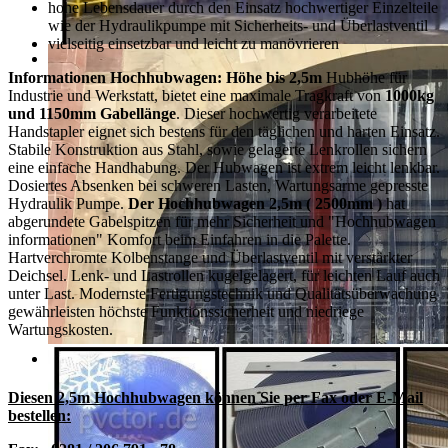
hohe Lebensdauer durch den Einsatz hochwertiger Einzelteile
wie der Hydraulikpumpe mit Sicherheits- und Überlastventil
vielseitig einsetzbar und leicht zu manövrieren
Informationen Hochhubwagen: Höhe bis 2,5m
Hubhöhe für
Industrie und Werkstatt, bietet eine maximale Tragkraft von
1000kg
und 1150mm Gabellänge
. Dieser hochwertig verarbeitete
Handstapler eignet sich bestens für den täglichen und harten Einsatz.
Stabile Konstruktion aus Stahl, sowie gelagerte Lenkrollen sichern
eine einfache Handhabung. Der Hubwagen ist extrem leicht lenkbar.
Dosiertes Absenken bei schweren Lasten, Wartungsarme gepresste
Hydraulik Pumpe.
Der Hochhubwagen 2,5m ( 2500mm )
hat
abgerundete Gabelspitzen für mehr Sicherheit und "Hochhubwagen
informationen" Komfort beim Einfahren in die Palette.
Hartverchromte Kolbenstange und Überlastventil mit verstärkter
Deichsel. Lenk- und Lastrollen kugelgelagert, für leichten Lauf auch
unter Last. Modernste Fertigungstechnik und Qualitätsüberwachung
gewährleisten höchste Funktionssicherheit und niedriege
Wartungskosten.
Diesen 2,5m Hochhubwagen können Sie per Fax oder E-Mail
bestellen: