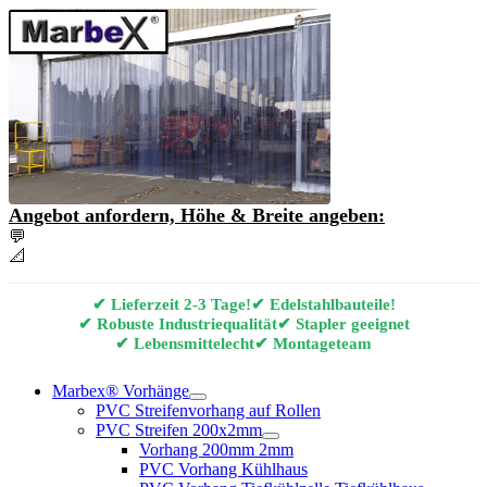
Angebot anfordern, Höhe & Breite angeben:
💬
Angebot & Beratung per E-Mail anfordern
📐
Marbex® Vorhang Konfigurator
✔ Lieferzeit 2-3 Tage!
✔ Edelstahlbauteile!
✔ Robuste Industriequalität
✔ Stapler geeignet
✔ Lebensmittelecht
✔ Montageteam
Marbex® Vorhänge
PVC Streifenvorhang auf Rollen
PVC Streifen 200x2mm
Vorhang 200mm 2mm
PVC Vorhang Kühlhaus