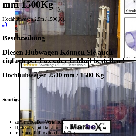
mm 1500Kg
Hochhubwagen 2,5m / 1500 Kg
Beschreibung
Diesen Hubwagen Können Sie auch
einfach per
Fax oder E-Mail bestellen !
Hochhubwagen 2500 mm / 1500 Kg
Sonstiges:
zum manuellen Verfahren
Hydraulik mit Hand- und Fußbedieneinrichtung
mit Speedliftfunktion bis 200kg