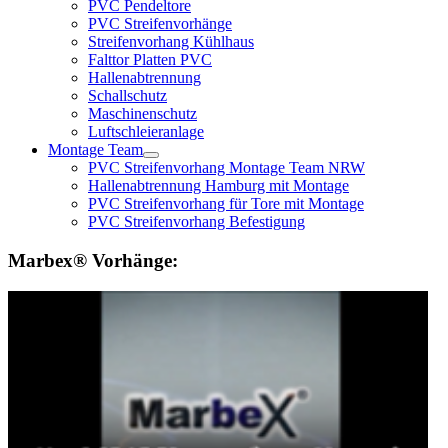
PVC Pendeltore
PVC Streifenvorhänge
Streifenvorhang Kühlhaus
Falttor Platten PVC
Hallenabtrennung
Schallschutz
Maschinenschutz
Luftschleieranlage
Montage Team
PVC Streifenvorhang Montage Team NRW
Hallenabtrennung Hamburg mit Montage
PVC Streifenvorhang für Tore mit Montage
PVC Streifenvorhang Befestigung
Marbex® Vorhänge: