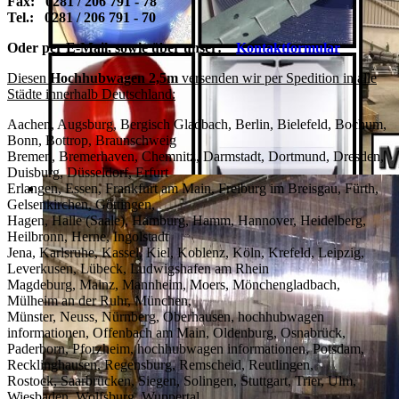
Fax: 0281 / 206 791 - 78
Tel.: 0281 / 206 791 - 70
Oder per E-Mail, sowie über unser:
Kontaktformular
Diesen
Hochhubwagen 2,5m
versenden wir per Spedition in alle
Städte innerhalb Deutschland:
Aachen, Augsburg, Bergisch Gladbach, Berlin, Bielefeld, Bochum,
Bonn, Bottrop, Braunschweig
Bremen, Bremerhaven, Chemnitz, Darmstadt, Dortmund, Dresden,
Duisburg, Düsseldorf, Erfurt
Erlangen, Essen, Frankfurt am Main, Freiburg im Breisgau, Fürth,
Gelsenkirchen, Göttingen,
Hagen, Halle (Saale), Hamburg, Hamm, Hannover, Heidelberg,
Heilbronn, Herne, Ingolstadt
Jena, Karlsruhe, Kassel, Kiel, Koblenz, Köln, Krefeld, Leipzig,
Leverkusen, Lübeck, Ludwigshafen am Rhein
Magdeburg, Mainz, Mannheim, Moers, Mönchengladbach,
Mülheim an der Ruhr, München,
Münster, Neuss, Nürnberg, Oberhausen, hochhubwagen
informationen, Offenbach am Main, Oldenburg, Osnabrück,
Paderborn, Pforzheim, hochhubwagen informationen, Potsdam,
Recklinghausen, Regensburg, Remscheid, Reutlingen,
Rostock, Saarbrücken, Siegen, Solingen, Stuttgart, Trier, Ulm,
Wiesbaden, Wolfsburg, Wuppertal