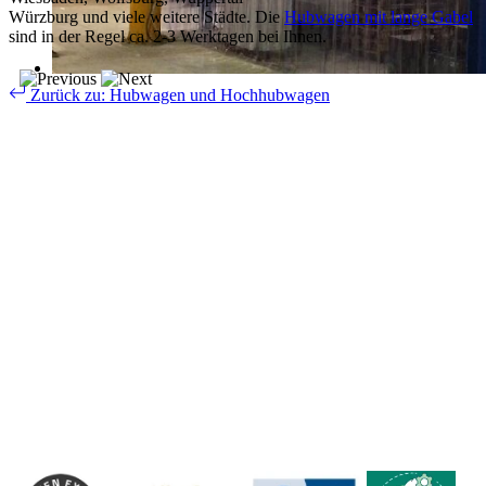
Würzburg und viele weitere Städte. Die
Hubwagen mit lange Gabel
sind in der Regel ca. 2-3 Werktagen bei Ihnen.
Zurück zu: Hubwagen und Hochhubwagen
Kontakt
|
Impressum
|
Datenschutzerklärung
|
AGB / Widerruf
| ©
1999–
2026
Marbex® GmbH - Alle Rechte vorbehalten.
Technische Dokumentation:
Vereinfachte Montageanleitung (PDF)
|
Technisches Datenblatt
|
Konformität (Food/Pharma)
|
Rezensionen auf
Google ansehen
Haben Sie Fragen?
Gerne beraten wir Sie persönlich zu unseren PVC-
Streifenvorhängen und Industrievorhängen.
Adresse:
Marbex® GmbH | Am Schornacker 52 | 46485 Wesel,
Deutschland | Tel.: 0281 / 20 67 917 - 0