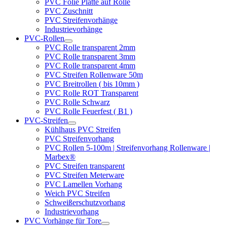
PVC Folie Platte auf Rolle
PVC Zuschnitt
PVC Streifenvorhänge
Industrievorhänge
PVC-Rollen
PVC Rolle transparent 2mm
PVC Rolle transparent 3mm
PVC Rolle transparent 4mm
PVC Streifen Rollenware 50m
PVC Breitrollen ( bis 10mm )
PVC Rolle ROT Transparent
PVC Rolle Schwarz
PVC Rolle Feuerfest ( B1 )
PVC-Streifen
Kühlhaus PVC Streifen
PVC Streifenvorhang
PVC Rollen 5-100m | Streifenvorhang Rollenware |
Marbex®
PVC Streifen transparent
PVC Streifen Meterware
PVC Lamellen Vorhang
Weich PVC Streifen
Schweißerschutzvorhang
Industrievorhang
PVC Vorhänge für Tore