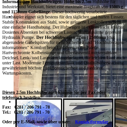
Informationen Hochhubwagen: Höhe bis 2,5m
Hubhöhe für
Industrie und Werkstatt, bietet eine maximale Tragkraft von
1500kg
und 1150mm Gabellänge
. Dieser hochwertig verarbeitete
Handstapler eignet sich bestens für den täglichen und harten Einsatz.
Stabile Konstruktion aus Stahl, sowie gelagerte Lenkrollen sichern
eine einfache Handhabung. Der Hubwagen ist extrem leicht lenkbar.
Dosiertes Absenken bei schweren Lasten, Wartungsarme gepresste
Hydraulik Pumpe.
Der Hochhubwagen 2,5m ( 2500mm )
hat
abgerundete Gabelspitzen für mehr Sicherheit und "Hochhubwagen
informationen" Komfort beim Einfahren in die Palette.
Hartverchromte Kolbenstange und Überlastventil mit verstärkter
Deichsel. Lenk- und Lastrollen kugelgelagert, für leichten Lauf auch
unter Last. Modernste Fertigungstechnik und Qualitätsüberwachung
gewährleisten höchste Funktionssicherheit und niedriege
Wartungskosten.
Diesen 2,5m Hochhubwagen können Sie per Fax oder
telefonisch bestellen:
Fax: 0281 / 206 791 - 78
Tel.: 0281 / 206 791 - 70
Oder per E-Mail, sowie über unser:
Kontaktformular