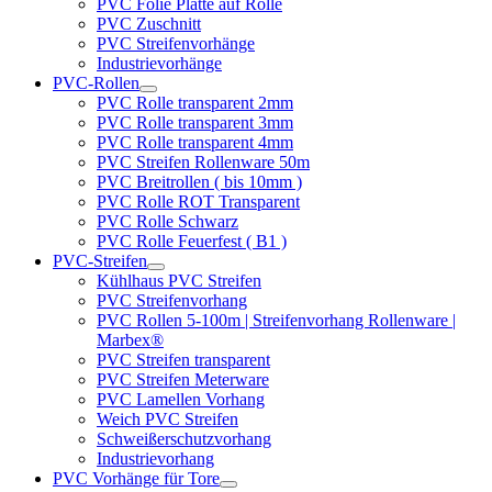
PVC Folie Platte auf Rolle
PVC Zuschnitt
PVC Streifenvorhänge
Industrievorhänge
PVC-Rollen
PVC Rolle transparent 2mm
PVC Rolle transparent 3mm
PVC Rolle transparent 4mm
PVC Streifen Rollenware 50m
PVC Breitrollen ( bis 10mm )
PVC Rolle ROT Transparent
PVC Rolle Schwarz
PVC Rolle Feuerfest ( B1 )
PVC-Streifen
Kühlhaus PVC Streifen
PVC Streifenvorhang
PVC Rollen 5-100m | Streifenvorhang Rollenware |
Marbex®
PVC Streifen transparent
PVC Streifen Meterware
PVC Lamellen Vorhang
Weich PVC Streifen
Schweißerschutzvorhang
Industrievorhang
PVC Vorhänge für Tore