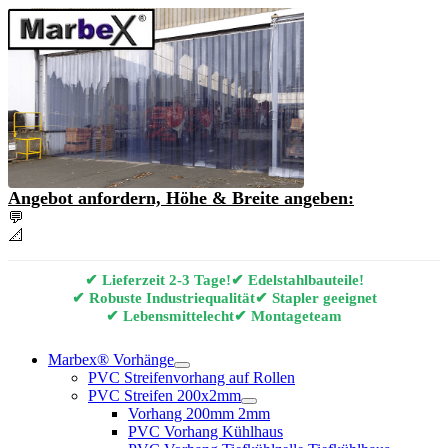
Angebot anfordern, Höhe & Breite angeben:
💬
Angebot & Beratung per E-Mail anfordern
📐
Marbex® Vorhang Konfigurator
✔ Lieferzeit 2-3 Tage!
✔ Edelstahlbauteile!
✔ Robuste Industriequalität
✔ Stapler geeignet
✔ Lebensmittelecht
✔ Montageteam
Marbex® Vorhänge
PVC Streifenvorhang auf Rollen
PVC Streifen 200x2mm
Vorhang 200mm 2mm
PVC Vorhang Kühlhaus