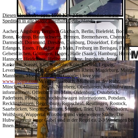
Diesen
Hochhubwagen 1500 Kg / 2,5m
versenden wir per
Spedition in alle Städte innerhalb Deutschland:
Aachen, Augsburg, Bergisch Gladbach, Berlin, Bielefeld, Bochum,
Bonn, Bottrop, Braunschweig, Bremen, Bremerhaven, Chemnitz,
Darmstadt, Dortmund, Dresden, Duisburg, Düsseldorf, Erfurt,
Erlangen, Essen, Frankfurt am Main, Freiburg im Breisgau, Fürth,
Gelsenkirchen, Göttingen, Hagen, Halle (Saale), Hamburg, Hamm,
Hannover, Heidelberg, Heilbronn, Herne, Ingolstadt, Jena,
Karlsruhe, Kassel, Kiel, Koblenz, Köln, Krefeld, Leipzig,
Leverkusen, Lübeck, Ludwigshafen am Rhein, Magdeburg, Mainz,
Mannheim, Moers,
Thank you Google
,
i love you:
www.google.com
Mönchengladbach, Mülheim an der Ruhr,
München, Münster, Neuss, Nürnberg, Oberhausen, hochhubwagen
informationen, Offenbach am Main, Oldenburg, Osnabrück,
Paderborn, Pforzheim, hochhubwagen informationen, Potsdam,
Recklinghausen, Regensburg, Remscheid, Reutlingen, Rostock,
Saarbrücken, Siegen, Solingen, Stuttgart, Trier, Ulm, Wiesbaden,
Wolfsburg, Wuppertal Würzburg und viele weitere Städte. Die
Hubwagen mit lange Gabel sind in der Regel ca. 2-3 Werktagen bei
Ihnen.