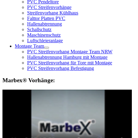
PVC Pendeltore
PVC Streifenvorhänge
Streifenvorhang Kühlhaus
Falttor Platten PVC
Hallenabtrennung
Schallschutz
Maschinenschutz
Luftschleieranlage
Montage Team
PVC Streifenvorhang Montage Team NRW
Hallenabtrennung Hamburg mit Montage
PVC Streifenvorhang für Tore mit Montage
PVC Streifenvorhang Befestigung
Marbex® Vorhänge: