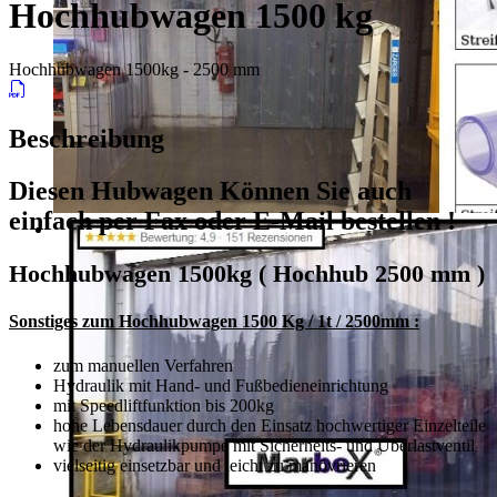
Hochhubwagen 1500 kg
Hochhubwagen 1500kg - 2500 mm
Beschreibung
Diesen Hubwagen Können Sie auch
einfach per
Fax oder E-Mail bestellen !
Hochhubwagen 1500kg ( Hochhub 2500 mm )
Sonstiges zum Hochhubwagen 1500 Kg / 1t / 2500mm :
zum manuellen Verfahren
Hydraulik mit Hand- und Fußbedieneinrichtung
mit Speedliftfunktion bis 200kg
hohe Lebensdauer durch den Einsatz hochwertiger Einzelteile
wie der Hydraulikpumpe mit Sicherheits- und Überlastventil
vielseitig einsetzbar und leicht zu manövrieren