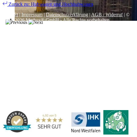
Zurück zu: Hubwagen und Hochhubwagen
Kontakt
|
Impressum
|
Datenschutzerklärung
|
AGB / Widerruf
| ©
1999–
2026
Marbex® GmbH - Alle Rechte vorbehalten.
Technische Dokumentation:
Vereinfachte Montageanleitung (PDF)
|
Technisches Datenblatt
|
Konformität (Food/Pharma)
|
Rezensionen auf
Google ansehen
Haben Sie Fragen?
Gerne beraten wir Sie persönlich zu unseren PVC-
Streifenvorhängen und Industrievorhängen.
Adresse:
Marbex® GmbH | Am Schornacker 52 | 46485 Wesel,
Deutschland | Tel.: 0281 / 20 67 917 - 0