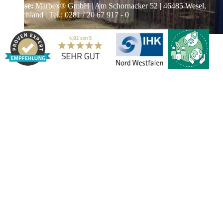
Adresse:
Marbex® GmbH | Am Schornacker 52 | 46485 Wesel,
Deutschland | Tel.: 0281 / 20 67 917 - 0