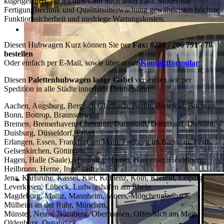
kugelgelagert, für leichten Lauf auch unter Last. Modernste
Fertigungstechnik und Qualitätsüberwachung gewährleisten höchste
Funktionssicherheit und niedriege Wartungskosten.
Diesen Hubwagen Kurz können Sie per
Fax: 0281 / 206 791 - 78
bestellen
Oder einfach per E-Mail, sowie über unser
Kontaktformular
Diesen
Palettenhubwagen lange Gabel
versenden wir per
Spedition in alle Städte innerhalb Deutschland:
Aachen, Augsburg, Bergisch Gladbach, Berlin, Bielefeld, Bochum,
Bonn, Bottrop, Braunschweig
Bremen, Bremerhaven, Chemnitz, Darmstadt, Dortmund, Dresden,
Duisburg, Düsseldorf, Erfurt
Erlangen, Essen, Frankfurt am Main, Freiburg im Breisgau, Fürth,
Gelsenkirchen, Göttingen,
Hagen, Halle (Saale), Hamburg, Hamm, Hannover, Heidelberg,
Heilbronn, Herne, Ingolstadt
Jena, Karlsruhe, Kassel, Kiel, Koblenz, Köln, Krefeld, Leipzig,
Leverkusen, Lübeck, Ludwigshafen am Rhein
Magdeburg, Mainz, Mannheim, Moers, Mönchengladbach,
Mülheim an der Ruhr, München,
Münster, Neuss, Nürnberg, Oberhausen, Offenbach am Main,
Oldenburg, Osnabrück,