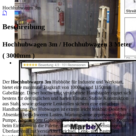
Hochhubwagen 3m
Beschreibung
Hochhubwagen 3m / Hochhubwagen 3 Meter
( 3000mm )
Der
Hochhubwagen 3m
Hubhöhe für Industrie und Werkstatt,
bietet eine maximale Tragkraft von 1000kg und 1150mm
Gabellänge. Dieser hochwertig verarbeitete Handstapler eignet sich
bestens für den täglichen und harten Einsatz. Stabile Konstruktion
aus Stahl, sowie gelagerte Lenkrollen sichern eine einfache
Handhabung. Der Hubwagen ist extrem leicht lenkbar. Dosiertes
Absenken bei schweren Lasten, Wartungsarme gepresste Hydraulik
Pumpe, Abgerundete Gabelspitzen für mehr Sicherheit und Komfort
beim Einfahren in die Palette. Hartverchromte Kolbenstange und
Überlastventil mit verstärkter Deichsel. Lenk- und Lastrollen