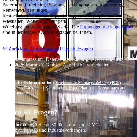
Paderborn, Pforzheim, Potsdam, Recklinghausen, Regensburg,
Remscheid, Reutlingen,
Rostock, Saarbrücken, Siegen, Solingen, Stuttgart, Trier, Ulm,
Wiesbaden, Wolfsburg, Wuppertal
Würzburg und viele weitere Städte. Die
Hubwagen mit lange Gabel
sind in der Regel ca. 2-3 Werktagen bei Ihnen.
Zurück zu: Hubwagen und Hochhubwagen
Kontakt
|
Impressum
|
Datenschutzerklärung
|
AGB / Widerruf
| ©
1999–
2026
Marbex® GmbH - Alle Rechte vorbehalten.
Technische Dokumentation:
Vereinfachte Montageanleitung (PDF)
|
Technisches Datenblatt
|
Konformität (Food/Pharma)
|
Rezensionen auf
Google ansehen
Haben Sie Fragen?
Gerne beraten wir Sie persönlich zu unseren PVC-
Streifenvorhängen und Industrievorhängen.