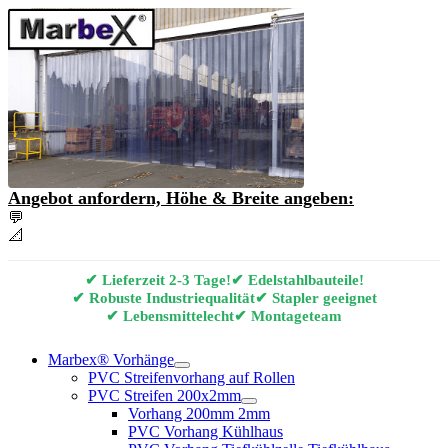
Angebot anfordern, Höhe & Breite angeben:
💬
Angebot & Beratung per E-Mail anfordern
📐
Marbex® Vorhang Konfigurator
✔ Lieferzeit 2-3 Tage!
✔ Edelstahlbauteile!
✔ Robuste Industriequalität
✔ Stapler geeignet
✔ Lebensmittelecht
✔ Montageteam
Marbex® Vorhänge
PVC Streifenvorhang auf Rollen
PVC Streifen 200x2mm
Vorhang 200mm 2mm
PVC Vorhang Kühlhaus