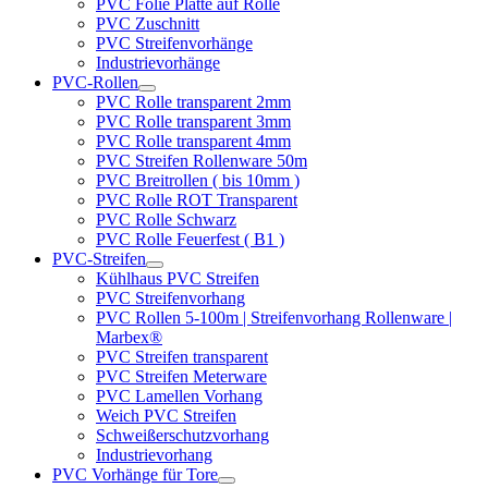
PVC Folie Platte auf Rolle
PVC Zuschnitt
PVC Streifenvorhänge
Industrievorhänge
PVC-Rollen
PVC Rolle transparent 2mm
PVC Rolle transparent 3mm
PVC Rolle transparent 4mm
PVC Streifen Rollenware 50m
PVC Breitrollen ( bis 10mm )
PVC Rolle ROT Transparent
PVC Rolle Schwarz
PVC Rolle Feuerfest ( B1 )
PVC-Streifen
Kühlhaus PVC Streifen
PVC Streifenvorhang
PVC Rollen 5-100m | Streifenvorhang Rollenware |
Marbex®
PVC Streifen transparent
PVC Streifen Meterware
PVC Lamellen Vorhang
Weich PVC Streifen
Schweißerschutzvorhang
Industrievorhang
PVC Vorhänge für Tore