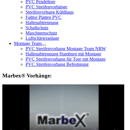
PVC Pendeltore
PVC Streifenvorhänge
Streifenvorhang Kühlhaus
Falttor Platten PVC
Hallenabtrennung
Schallschutz
Maschinenschutz
Luftschleieranlage
Montage Team
PVC Streifenvorhang Montage Team NRW
Hallenabtrennung Hamburg mit Montage
PVC Streifenvorhang für Tore mit Montage
PVC Streifenvorhang Befestigung
Marbex® Vorhänge: