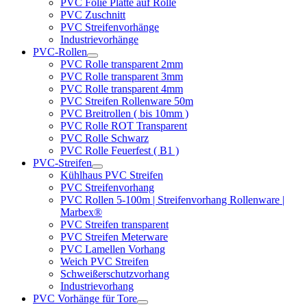
PVC Folie Platte auf Rolle
PVC Zuschnitt
PVC Streifenvorhänge
Industrievorhänge
PVC-Rollen
PVC Rolle transparent 2mm
PVC Rolle transparent 3mm
PVC Rolle transparent 4mm
PVC Streifen Rollenware 50m
PVC Breitrollen ( bis 10mm )
PVC Rolle ROT Transparent
PVC Rolle Schwarz
PVC Rolle Feuerfest ( B1 )
PVC-Streifen
Kühlhaus PVC Streifen
PVC Streifenvorhang
PVC Rollen 5-100m | Streifenvorhang Rollenware |
Marbex®
PVC Streifen transparent
PVC Streifen Meterware
PVC Lamellen Vorhang
Weich PVC Streifen
Schweißerschutzvorhang
Industrievorhang
PVC Vorhänge für Tore