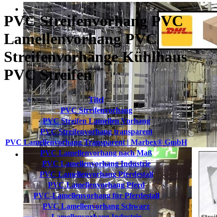
PVC Streifenvorhang PVC
Lamellenvorhang PVC
Streifenvorhänge Kühlhaus
PVC Streifen
Titel
PVC Streifenvorhang
PVC Streifen Lamellen Vorhang
PVC Streifenvorhang transparent
PVC Lamellenvorhang Transparent | Marbex® GmbH
PVC Lamellenvorhang nach Maß
PVC Lamellenvorhang Industrie
PVC Lamellenvorhang Pferdestall
PVC Lamellenvorhang Pferd
PVC-Lamellenvorhang für Pferdestall
PVC Lamellenvorhang Schwarz
Lamellenvorhang Industrie