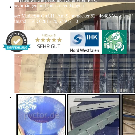
Gerne beraten wir Sie persönlich zu unseren PVC-
Streifenvorhängen und Industrievorhängen.
Adresse:
Marbex® GmbH | Am Schornacker 52 | 46485 Wesel,
Deutschland | Tel.: 0281 / 20 67 917 - 0