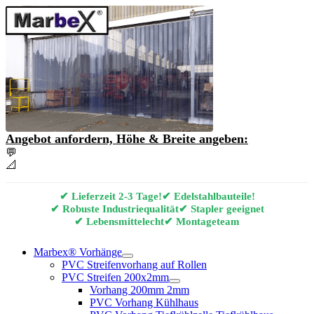
Angebot anfordern, Höhe & Breite angeben:
💬
Angebot & Beratung per E-Mail anfordern
📐
Marbex® Vorhang Konfigurator
✔ Lieferzeit 2-3 Tage!
✔ Edelstahlbauteile!
✔ Robuste Industriequalität
✔ Stapler geeignet
✔ Lebensmittelecht
✔ Montageteam
Marbex® Vorhänge
PVC Streifenvorhang auf Rollen
PVC Streifen 200x2mm
Vorhang 200mm 2mm
PVC Vorhang Kühlhaus