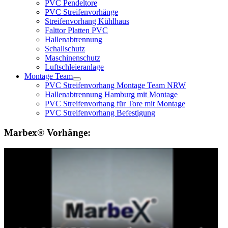
PVC Pendeltore
PVC Streifenvorhänge
Streifenvorhang Kühlhaus
Falttor Platten PVC
Hallenabtrennung
Schallschutz
Maschinenschutz
Luftschleieranlage
Montage Team
PVC Streifenvorhang Montage Team NRW
Hallenabtrennung Hamburg mit Montage
PVC Streifenvorhang für Tore mit Montage
PVC Streifenvorhang Befestigung
Marbex® Vorhänge: