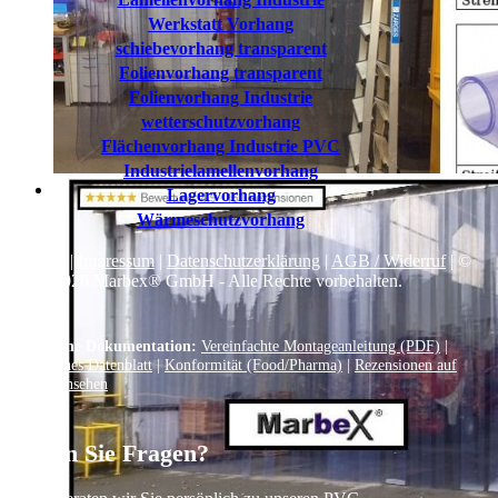
Werkstatt Vorhang
schiebevorhang transparent
Folienvorhang transparent
Folienvorhang Industrie
wetterschutzvorhang
Flächenvorhang Industrie PVC
Industrielamellenvorhang
Lagervorhang
Wärmeschutzvorhang
Kontakt
|
Impressum
|
Datenschutzerklärung
|
AGB / Widerruf
| ©
1999–
2026
Marbex® GmbH - Alle Rechte vorbehalten.
Technische Dokumentation:
Vereinfachte Montageanleitung (PDF)
|
Technisches Datenblatt
|
Konformität (Food/Pharma)
|
Rezensionen auf
Google ansehen
Haben Sie Fragen?