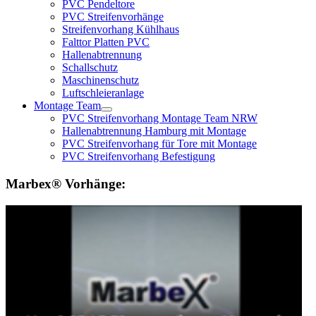
PVC Pendeltore
PVC Streifenvorhänge
Streifenvorhang Kühlhaus
Falttor Platten PVC
Hallenabtrennung
Schallschutz
Maschinenschutz
Luftschleieranlage
Montage Team
PVC Streifenvorhang Montage Team NRW
Hallenabtrennung Hamburg mit Montage
PVC Streifenvorhang für Tore mit Montage
PVC Streifenvorhang Befestigung
Marbex® Vorhänge: