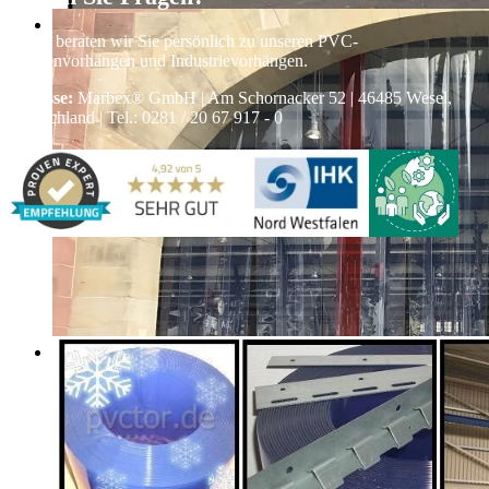
Gerne beraten wir Sie persönlich zu unseren PVC-
Streifenvorhängen und Industrievorhängen.
Adresse:
Marbex® GmbH | Am Schornacker 52 | 46485 Wesel,
Deutschland | Tel.: 0281 / 20 67 917 - 0