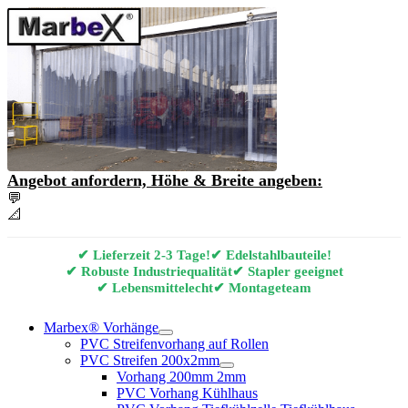
Angebot anfordern, Höhe & Breite angeben:
💬
Angebot & Beratung per E-Mail anfordern
📐
Marbex® Vorhang Konfigurator
✔ Lieferzeit 2-3 Tage!
✔ Edelstahlbauteile!
✔ Robuste Industriequalität
✔ Stapler geeignet
✔ Lebensmittelecht
✔ Montageteam
Marbex® Vorhänge
PVC Streifenvorhang auf Rollen
PVC Streifen 200x2mm
Vorhang 200mm 2mm
PVC Vorhang Kühlhaus