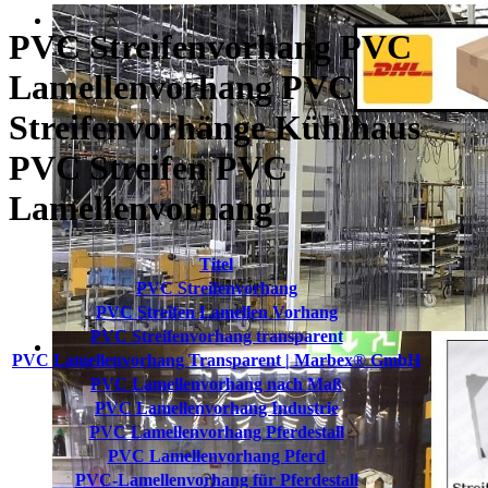
PVC Streifenvorhang PVC
Lamellenvorhang PVC
Streifenvorhänge Kühlhaus
PVC Streifen PVC
Lamellenvorhang
Titel
PVC Streifenvorhang
PVC Streifen Lamellen Vorhang
PVC Streifenvorhang transparent
PVC Lamellenvorhang Transparent | Marbex® GmbH
PVC Lamellenvorhang nach Maß
PVC Lamellenvorhang Industrie
PVC Lamellenvorhang Pferdestall
PVC Lamellenvorhang Pferd
PVC-Lamellenvorhang für Pferdestall