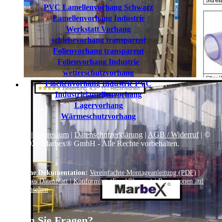
PVC Lamellenvorhang Schwarz
Lamellenvorhang Industrie
Werkstatt Vorhang
schiebevorhang transparent
Folienvorhang transparent
Folienvorhang Industrie
wetterschutzvorhang
Flächenvorhang Industrie PVC
Industrielamellenvorhang
Lagervorhang
Wärmeschutzvorhang
Kontakt
|
Impressum
|
Datenschutzerklärung
|
AGB / Widerruf
| ©
1999–
2026
Marbex® GmbH - Alle Rechte vorbehalten.
Technische Dokumentation:
Vereinfachte Montageanleitung (PDF)
|
Technisches Datenblatt
|
Konformität (Food/Pharma)
|
Rezensionen auf
Google ansehen
Haben Sie Fragen?