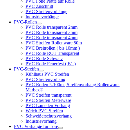
PVC Folie Platte auf Rolle
PVC Zuschnitt
PVC Streifenvorhänge
Industrievorhänge
PVC-Rollen
PVC Rolle transparent 2mm
PVC Rolle transparent 3mm
PVC Rolle transparent 4mm
PVC Streifen Rollenware 50m
PVC Breitrollen ( bis 10mm )
PVC Rolle ROT Transparent
PVC Rolle Schwarz
PVC Rolle Feuerfest ( B1 )
PVC-Streifen
Kühlhaus PVC Streifen
PVC Streifenvorhang
PVC Rollen 5-100m | Streifenvorhang Rollenware |
Marbex®
PVC Streifen transparent
PVC Streifen Meterware
PVC Lamellen Vorhang
Weich PVC Streifen
Schweißerschutzvorhang
Industrievorhang
PVC Vorhänge für Tore